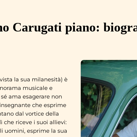
no Carugati piano: biogra
 vista la sua milanesità) è
panorama musicale e
i sé ama esagerare non
e insegnante che esprime
tano dal vortice della
 che riceve i suoi allievi:
i uomini, esprime la sua