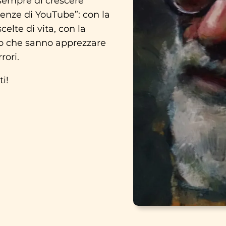
 sempre di crescere
uenze di YouTube”: con la
elte di vita, con la
oro che sanno apprezzare
rori.
i!