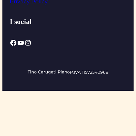
Privacy Policy
I social
Facebook
YouTube
Instagram
Tino Carugati Piano
P.IVA 11572540968