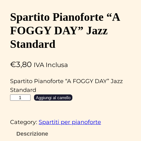
Spartito Pianoforte “A
FOGGY DAY” Jazz
Standard
€
3,80
IVA Inclusa
Spartito Pianoforte “A FOGGY DAY” Jazz
Standard
S
Aggiungi al carrello
p
a
Category:
Spartiti per pianoforte
r
t
Descrizione