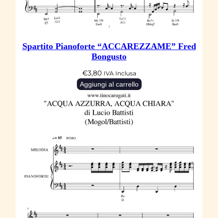
d
a
r
d
Spartito Pianoforte “ACCAREZZAME” Fred
q
Bongusto
u
€
3,80
IVA Inclusa
a
Aggiungi al carrello
n
t
i
t
à