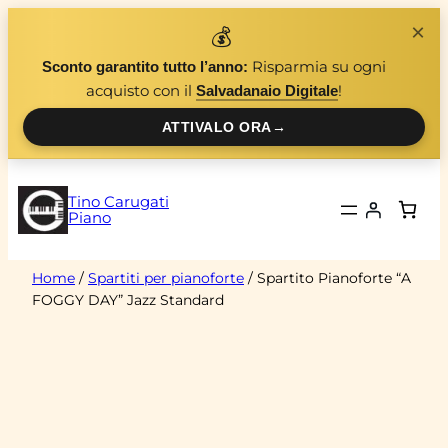
Vai
×
💰
al
Risparmia su ogni
Sconto garantito tutto l’anno:
contenuto
acquisto con il
!
Salvadanaio Digitale
ATTIVALO ORA
→
Tino Carugati
Piano
Home
/
Spartiti per pianoforte
/ Spartito Pianoforte “A
FOGGY DAY” Jazz Standard