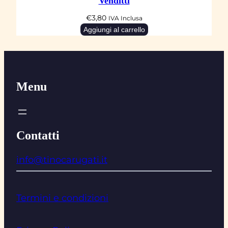
Venditti
€
3,80
IVA Inclusa
Aggiungi al carrello
Menu
Contatti
info@tinocarugati.it
Termini e condizioni