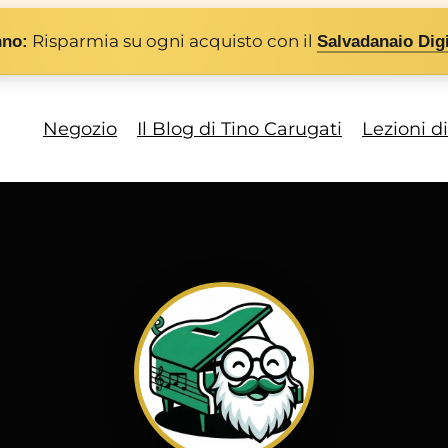
Risparmia su ogni acquisto con il
nno:
Salvadanaio Digi
Negozio
Il Blog di Tino Carugati
Lezioni d