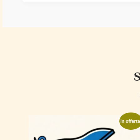
S
In offerta