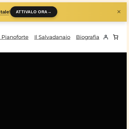
×
!
tale
ATTIVALO ORA
→
i Pianoforte
Il Salvadanaio
Biografia