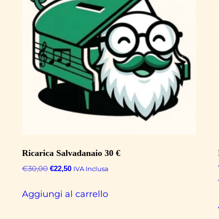
Ricarica Salvadanaio 30 €
Il
Il
€
30,00
€
22,50
IVA Inclusa
prezzo
prezzo
originale
attuale
Aggiungi al carrello
era:
è:
€30,00.
€22,50.