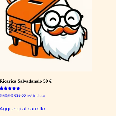
Ricarica Salvadanaio 50 €
Valutato
Il
Il
€
50,00
€
35,00
IVA Inclusa
5.00
prezzo
prezzo
su 5
originale
attuale
Aggiungi al carrello
era:
è: