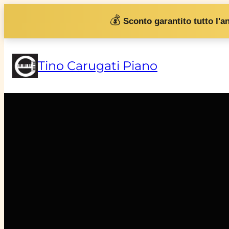
💰
Sconto garantito tutto l'a
Tino Carugati Piano