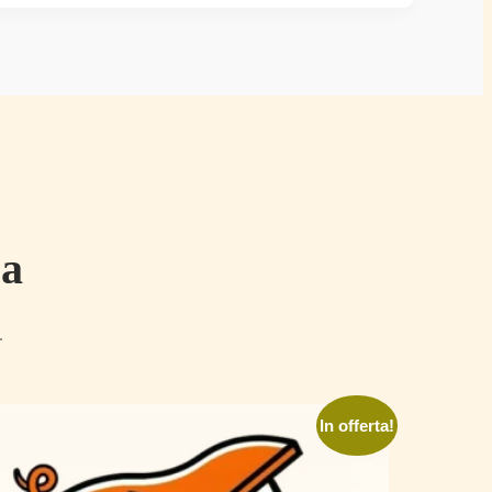
ca
.
In offerta!