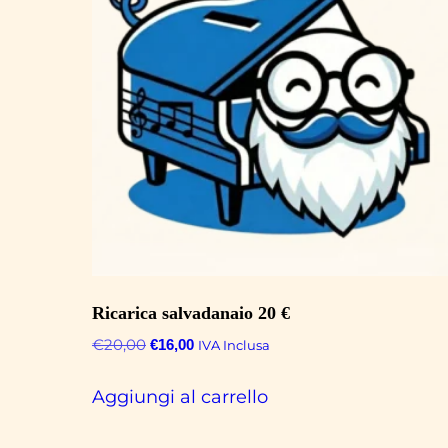
Ricarica salvadanaio 20 €
Il
Il
€
20,00
€
16,00
IVA Inclusa
prezzo
prezzo
originale
attuale
Aggiungi al carrello
era:
è:
€20,00.
€16,00.