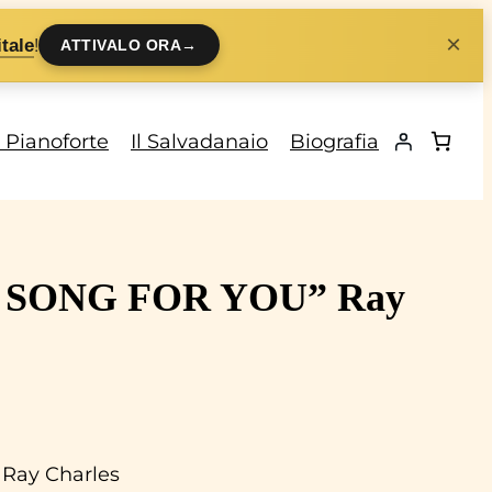
×
!
tale
ATTIVALO ORA
→
i Pianoforte
Il Salvadanaio
Biografia
 “A SONG FOR YOU” Ray
 Ray Charles