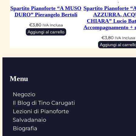
Spartito Pianoforte “A MUSO
Spartito Pianoforte
DURO” Pierangelo Bertoli
AZZURRA, ACQ
CHIARA” Lucio Batt
€
3,80
IVA Inclusa
Accompagnamento + 
Aggiungi al carrello
€
3,80
IVA Inclusa
Aggiungi al carrell
Menu
Negozio
Il Blog di Tino Carugati
Lezioni di Pianoforte
Salvadanaio
Biografia