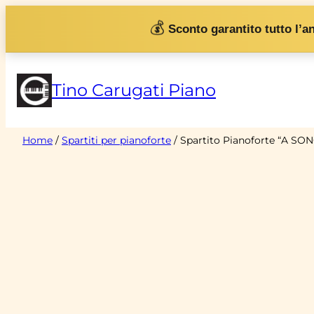
Vai
💰
Sconto garantito tutto l’a
al
contenuto
Tino Carugati Piano
Home
/
Spartiti per pianoforte
/ Spartito Pianoforte “A SO