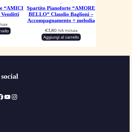
rte “AMICI
Spartito Pianoforte “AMORE
Venditti
BELLO” Claudio Baglioni –
Accompagnamento + melodia
clusa
€
3,80
rello
IVA Inclusa
Aggiungi al carrello
 social
ok
YouTube
Instagram