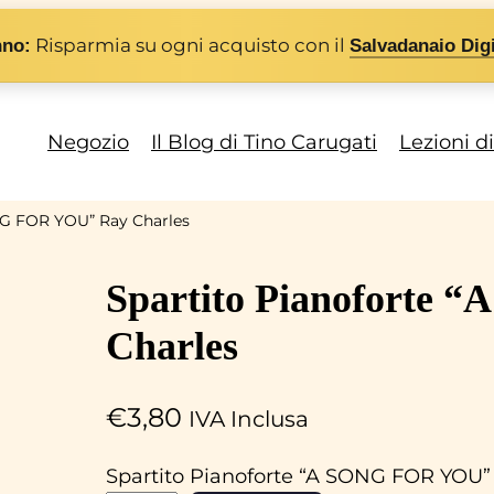
Risparmia su ogni acquisto con il
nno:
Salvadanaio Digi
Negozio
Il Blog di Tino Carugati
Lezioni d
NG FOR YOU” Ray Charles
Spartito Pianoforte
Charles
€
3,80
IVA Inclusa
Spartito Pianoforte “A SONG FOR YOU”