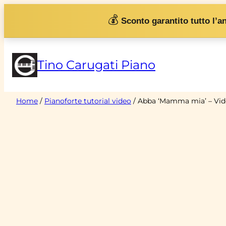
Vai
💰
Sconto garantito tutto l’a
al
contenuto
Tino Carugati Piano
Home
/
Pianoforte tutorial video
/ Abba ‘Mamma mia’ – Vid