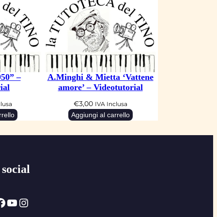
50” –
A.Minghi & Mietta ‘Vattene
ial
amore’ – Videotutorial
€
3,00
clusa
IVA Inclusa
rello
Aggiungi al carrello
 social
ok
YouTube
Instagram