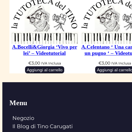
A.Bocelli&Giorgia ‘Vivo per
A.Celentano ‘ Una car
lei’ – Videotutorial
un pugno ‘ – Videotu
€
3,00
€
3,00
IVA Inclusa
IVA Inclusa
Aggiungi al carrello
Aggiungi al carrell
Menu
Negozio
Il Blog di Tino Carugati