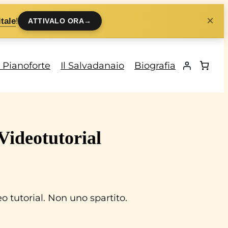
×
!
tale
ATTIVALO ORA
→
i Pianoforte
Il Salvadanaio
Biografia
ideotutorial
 tutorial. Non uno spartito.