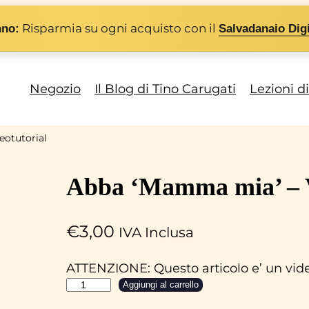
Risparmia su ogni acquisto con il
nno:
Salvadanaio Digi
Negozio
Il Blog di Tino Carugati
Lezioni d
eotutorial
Abba ‘Mamma mia’ – V
€
3,00
IVA Inclusa
ATTENZIONE: Questo articolo e’ un video
A
Aggiungi al carrello
b