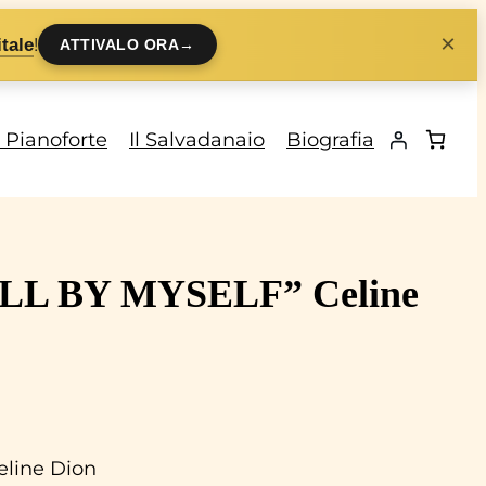
×
!
tale
ATTIVALO ORA
→
i Pianoforte
Il Salvadanaio
Biografia
“ALL BY MYSELF” Celine
eline Dion