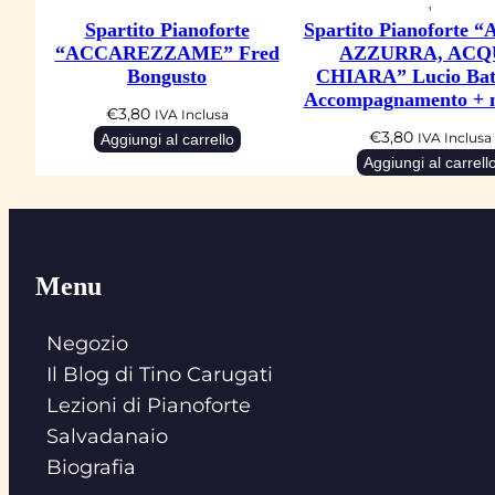
Spartito Pianoforte
Spartito Pianoforte
“ACCAREZZAME” Fred
AZZURRA, ACQ
Bongusto
CHIARA” Lucio Batt
Accompagnamento + 
€
3,80
IVA Inclusa
€
3,80
Aggiungi al carrello
IVA Inclusa
Aggiungi al carrell
Menu
Negozio
Il Blog di Tino Carugati
Lezioni di Pianoforte
Salvadanaio
Biografia