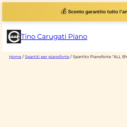
Vai
💰
Sconto garantito tutto l’a
al
contenuto
Tino Carugati Piano
Home
/
Spartiti per pianoforte
/ Spartito Pianoforte “ALL B