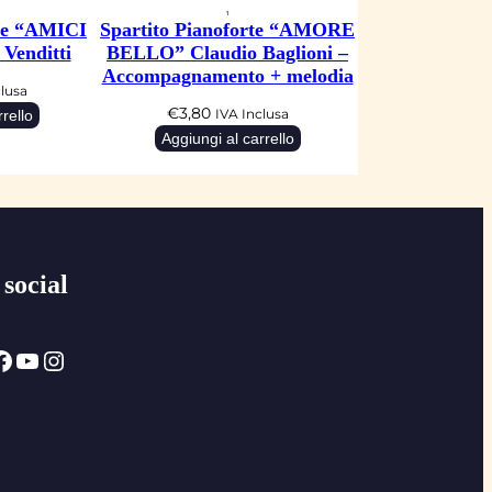
rte “AMICI
Spartito Pianoforte “AMORE
Venditti
BELLO” Claudio Baglioni –
Accompagnamento + melodia
clusa
€
3,80
rello
IVA Inclusa
Aggiungi al carrello
 social
ok
YouTube
Instagram