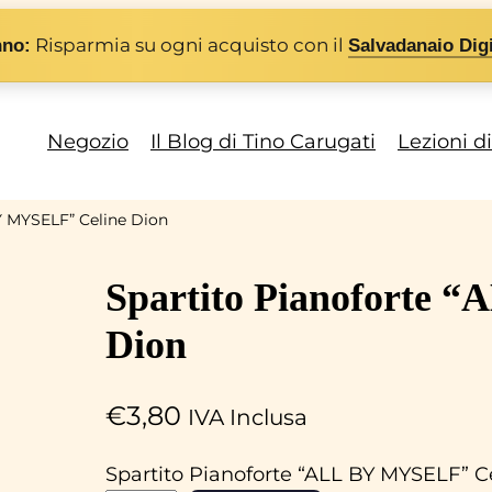
Risparmia su ogni acquisto con il
nno:
Salvadanaio Digi
Negozio
Il Blog di Tino Carugati
Lezioni d
Y MYSELF” Celine Dion
Spartito Pianoforte 
Dion
€
3,80
IVA Inclusa
Spartito Pianoforte “ALL BY MYSELF” C