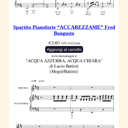
a
r
d
)
Spartito Pianoforte “ACCAREZZAME” Fred
q
Bongusto
u
€
3,80
IVA Inclusa
a
Aggiungi al carrello
n
t
i
t
à