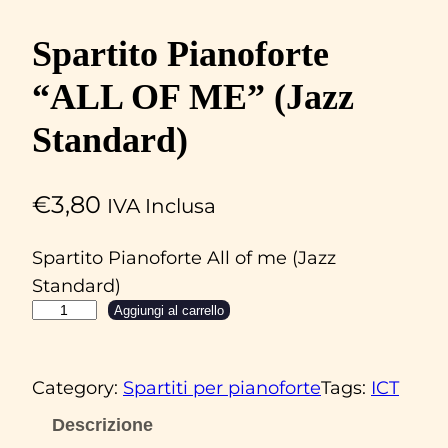
Spartito Pianoforte
“ALL OF ME” (Jazz
Standard)
€
3,80
IVA Inclusa
Spartito Pianoforte All of me (Jazz
Standard)
S
Aggiungi al carrello
p
a
Category:
Spartiti per pianoforte
Tags:
ICT
r
t
Descrizione