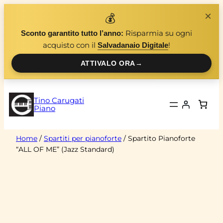
Vai
×
💰
al
Risparmia su ogni
Sconto garantito tutto l’anno:
contenuto
acquisto con il
!
Salvadanaio Digitale
ATTIVALO ORA
→
Tino Carugati
Piano
Home
/
Spartiti per pianoforte
/ Spartito Pianoforte
“ALL OF ME” (Jazz Standard)