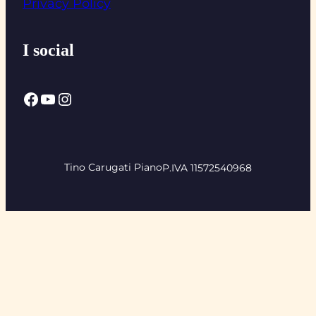
Privacy Policy
I social
Facebook
YouTube
Instagram
Tino Carugati Piano
P.IVA 11572540968