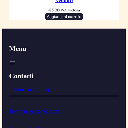
Venditti
€
3,80
IVA Inclusa
Aggiungi al carrello
Menu
Contatti
info@tinocarugati.it
Termini e condizioni