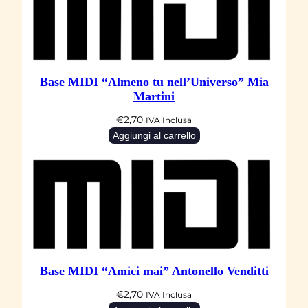
a
n
t
i
t
Base MIDI “Almeno tu nell’Universo” Mia
à
Martini
€
2,70
IVA Inclusa
Aggiungi al carrello
Base MIDI “Amici mai” Antonello Venditti
€
2,70
IVA Inclusa