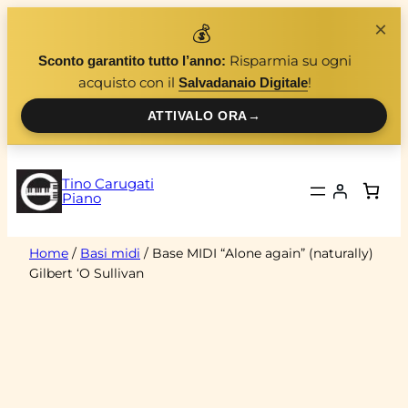
Vai
×
💰
al
Risparmia su ogni
Sconto garantito tutto l’anno:
contenuto
acquisto con il
!
Salvadanaio Digitale
ATTIVALO ORA
→
Tino Carugati
Piano
Home
/
Basi midi
/ Base MIDI “Alone again” (naturally)
Gilbert ‘O Sullivan