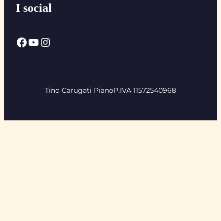
I social
Facebook
YouTube
Instagram
Tino Carugati Piano
P.IVA 11572540968