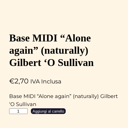
Base MIDI “Alone
again” (naturally)
Gilbert ‘O Sullivan
€
2,70
IVA Inclusa
Base MIDI “Alone again” (naturally) Gilbert
‘O Sullivan
B
Aggiungi al carrello
a