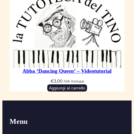
Abba ‘Dancing Queen’ – Videotutorial
€
3,00
IVA Inclusa
Aggiungi al carrello
Menu