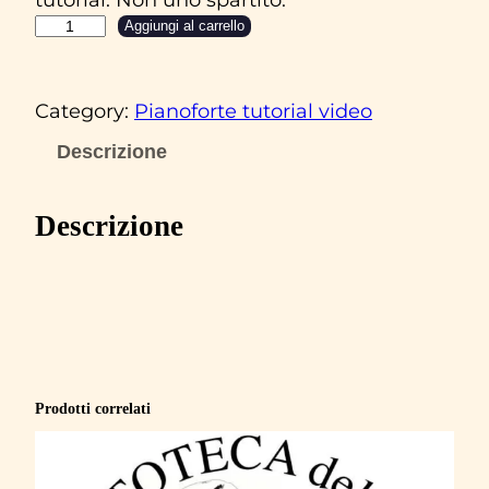
A
Aggiungi al carrello
l
u
Category:
Pianoforte tutorial video
n
n
Descrizione
i
d
Descrizione
e
l
s
o
l
e
Prodotti correlati
‘
A
c