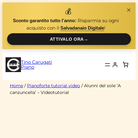
Vai
×
💰
al
Risparmia su ogni
Sconto garantito tutto l’anno:
contenuto
acquisto con il
!
Salvadanaio Digitale
ATTIVALO ORA
→
Tino Carugati
Piano
Home
/
Pianoforte tutorial video
/ Alunni del sole ‘A
canzuncella’ – Videotutorial