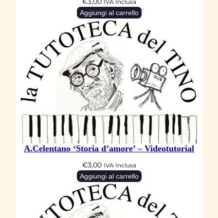
€
3,00
IVA Inclusa
Aggiungi al carrello
A.Celentano ‘Storia d’amore’ – Videotutorial
€
3,00
IVA Inclusa
Aggiungi al carrello