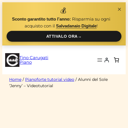
Vai
×
💰
al
Risparmia su ogni
Sconto garantito tutto l’anno:
contenuto
acquisto con il
!
Salvadanaio Digitale
ATTIVALO ORA
→
Tino Carugati
Piano
Home
/
Pianoforte tutorial video
/ Alunni del Sole
‘Jenny’ – Videotutorial