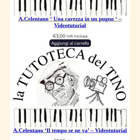
l
q
A.Celentano ‘ Una carezza in un pugno ‘ –
u
Videotutorial
a
€
3,00
IVA Inclusa
n
Aggiungi al carrello
t
i
t
à
A.Celentano ‘Il tempo se ne va’ – Videotutorial