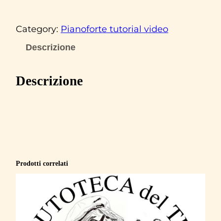
l
u
Category:
Pianoforte tutorial video
n
n
Descrizione
i
d
Descrizione
e
l
S
o
l
e
Prodotti correlati
‘
J
e
n