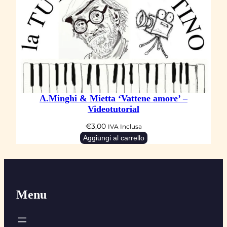
A.Minghi & Mietta ‘Vattene amore’ –
Videotutorial
€
3,00
IVA Inclusa
Aggiungi al carrello
Menu