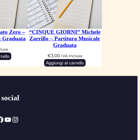
to Zero –
“CINQUE GIORNI” Michele
e Graduata
Zarrillo – Partitura Musicale
Graduata
clusa
€
3,00
rello
IVA Inclusa
Aggiungi al carrello
 social
ok
YouTube
Instagram