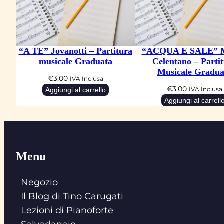
“A TE” Jovanotti – Partitura
“ACQUA E SALE” M
musicale Graduata
Celentano – Parti
Musicale Gradua
€
3,00
IVA Inclusa
€
3,00
Aggiungi al carrello
IVA Inclusa
Aggiungi al carrell
Menu
Negozio
Il Blog di Tino Carugati
Lezioni di Pianoforte