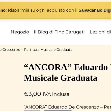
Risparmia su ogni acquisto con il
nno:
Salvadanaio Digi
Negozio
Il Blog di Tino Carugati
Lezioni d
Crescenzo – Partitura Musicale Graduata
“ANCORA” Eduardo De
Musicale Graduata
€
3,00
IVA Inclusa
“ANCORA” Eduardo De Crescenzo – Part