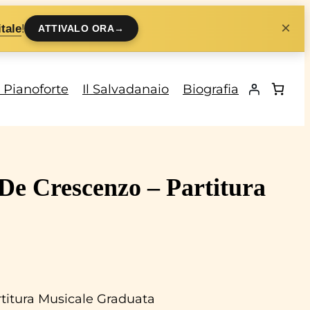
×
!
tale
ATTIVALO ORA
→
i Pianoforte
Il Salvadanaio
Biografia
 Crescenzo – Partitura
itura Musicale Graduata