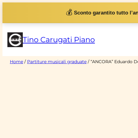
Vai
💰
Sconto garantito tutto l’a
al
contenuto
Tino Carugati Piano
Home
/
Partiture musicali graduate
/ “ANCORA” Eduardo De 