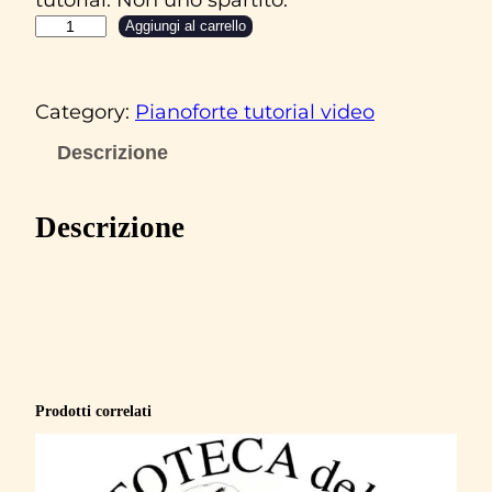
A
Aggiungi al carrello
n
d
Category:
Pianoforte tutorial video
r
e
Descrizione
a
B
Descrizione
o
c
e
l
l
i
Prodotti correlati
‘
L
a