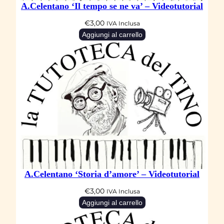
A.Celentano ‘Il tempo se ne va’ – Videotutorial
a
€
3,00
IVA Inclusa
n
Aggiungi al carrello
t
i
t
à
A.Celentano ‘Storia d’amore’ – Videotutorial
€
3,00
IVA Inclusa
Aggiungi al carrello