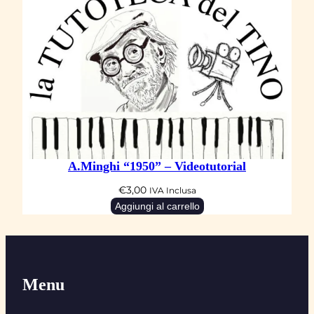
A.Minghi “1950” – Videotutorial
€
3,00
IVA Inclusa
Aggiungi al carrello
Menu