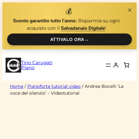
Vai
×
💰
al
Risparmia su ogni
Sconto garantito tutto l’anno:
contenuto
acquisto con il
!
Salvadanaio Digitale
ATTIVALO ORA
→
Tino Carugati
Piano
Home
/
Pianoforte tutorial video
/ Andrea Bocelli ‘La
voce del silenzio’ – Videotutorial