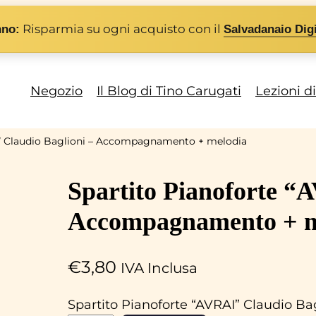
Risparmia su ogni acquisto con il
nno:
Salvadanaio Digi
Negozio
Il Blog di Tino Carugati
Lezioni d
I” Claudio Baglioni – Accompagnamento + melodia
Spartito Pianoforte “
Accompagnamento + m
€
3,80
IVA Inclusa
Spartito Pianoforte “AVRAI” Claudio 