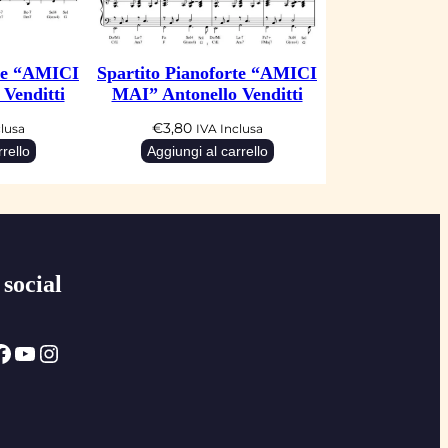
rte “AMICI
Spartito Pianoforte “AMICI
Venditti
MAI” Antonello Venditti
€
3,80
clusa
IVA Inclusa
rello
Aggiungi al carrello
 social
ok
YouTube
Instagram