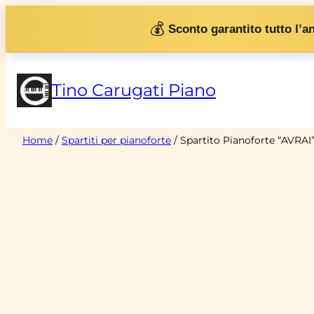
Vai
💰
Sconto garantito tutto l’a
al
contenuto
Tino Carugati Piano
Home
/
Spartiti per pianoforte
/ Spartito Pianoforte “AVRA