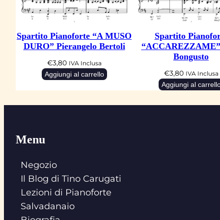
Spartito Pianoforte “A MUSO
Spartito Pianofor
DURO” Pierangelo Bertoli
“ACCAREZZAME” 
Bongusto
€
3,80
IVA Inclusa
€
3,80
Aggiungi al carrello
IVA Inclusa
Aggiungi al carrell
Menu
Negozio
Il Blog di Tino Carugati
Lezioni di Pianoforte
Salvadanaio
Biografia