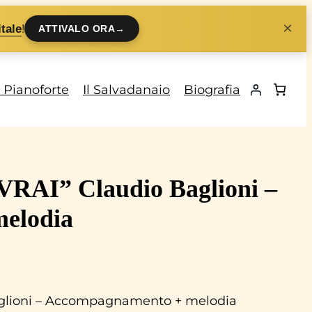
×
!
tale
ATTIVALO ORA
→
i Pianoforte
Il Salvadanaio
Biografia
AVRAI” Claudio Baglioni –
elodia
Baglioni – Accompagnamento + melodia