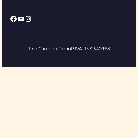
Facebook
YouTube
Instagram
Tino Carugati Piano
P.IVA 11572540968