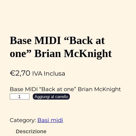
Base MIDI “Back at
one” Brian McKnight
€
2,70
IVA Inclusa
Base MIDI “Back at one” Brian McKnight
B
Aggiungi al carrello
a
s
Category:
Basi midi
e
M
Descrizione