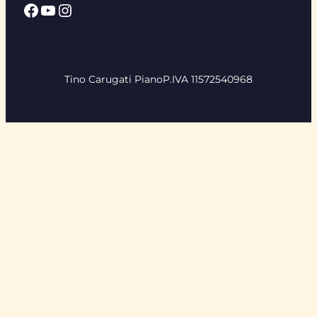
Facebook
YouTube
Instagram
Tino Carugati Piano
P.IVA 11572540968