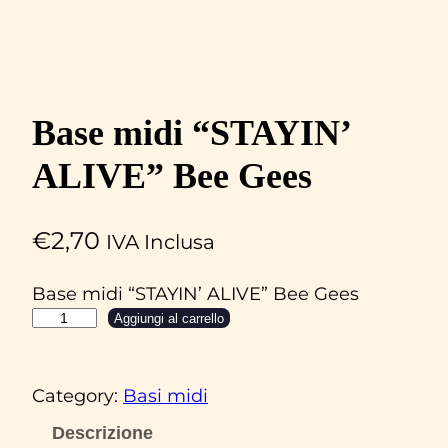
Base midi “STAYIN’
ALIVE” Bee Gees
€
2,70
IVA Inclusa
Base midi “STAYIN’ ALIVE” Bee Gees
B
Aggiungi al carrello
a
s
Category:
Basi midi
e
m
Descrizione