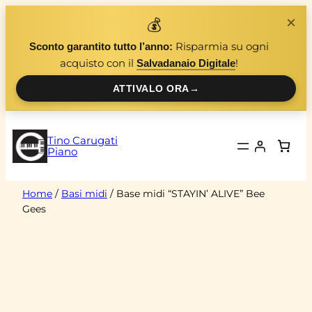
Vai
×
💰
al
Risparmia su ogni
Sconto garantito tutto l’anno:
contenuto
acquisto con il
!
Salvadanaio Digitale
ATTIVALO ORA
→
Tino Carugati
Piano
Home
/
Basi midi
/ Base midi “STAYIN’ ALIVE” Bee
Gees