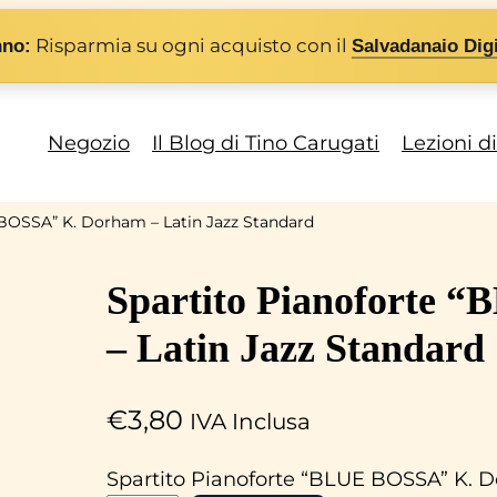
Risparmia su ogni acquisto con il
nno:
Salvadanaio Digi
Negozio
Il Blog di Tino Carugati
Lezioni d
 BOSSA” K. Dorham – Latin Jazz Standard
Spartito Pianoforte
– Latin Jazz Standard
€
3,80
IVA Inclusa
Spartito Pianoforte “BLUE BOSSA” K. D