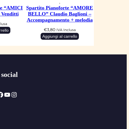
rte “AMICI
Spartito Pianoforte “AMORE
Venditti
BELLO” Claudio Baglioni –
Accompagnamento + melodia
clusa
€
3,80
rello
IVA Inclusa
Aggiungi al carrello
 social
ok
YouTube
Instagram