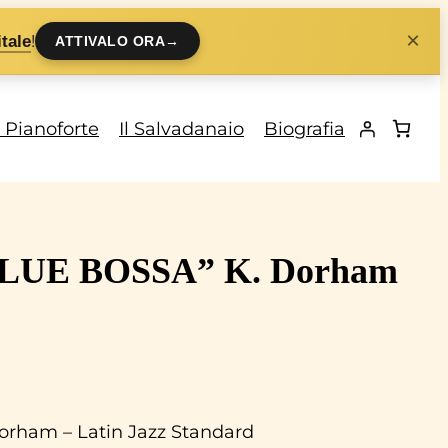
×
!
tale
ATTIVALO ORA
→
i Pianoforte
Il Salvadanaio
Biografia
 “BLUE BOSSA” K. Dorham
orham – Latin Jazz Standard