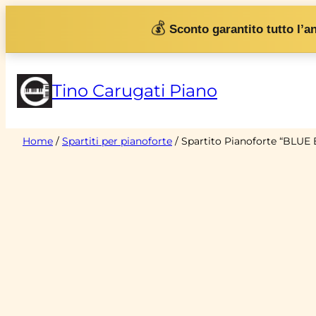
Vai
💰
Sconto garantito tutto l’a
al
contenuto
Tino Carugati Piano
Home
/
Spartiti per pianoforte
/ Spartito Pianoforte “BLUE