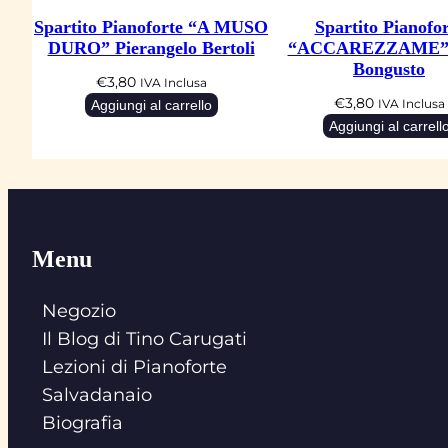
Spartito Pianoforte “A MUSO
Spartito Pianofor
DURO” Pierangelo Bertoli
“ACCAREZZAME” 
Bongusto
€
3,80
IVA Inclusa
€
3,80
Aggiungi al carrello
IVA Inclusa
Aggiungi al carrell
Menu
Negozio
Il Blog di Tino Carugati
Lezioni di Pianoforte
Salvadanaio
Biografia