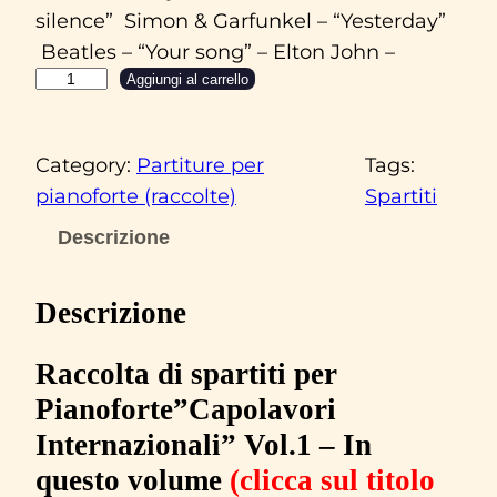
silence” Simon & Garfunkel – “Yesterday”
Beatles – “Your song” – Elton John –
C
Aggiungi al carrello
A
P
Category:
Partiture per
Tags:
O
pianoforte (raccolte)
Spartiti
L
A
Descrizione
V
O
Descrizione
R
I
Raccolta di spartiti per
I
Pianoforte”Capolavori
N
Internazionali” Vol.1 – In
T
questo volume
(clicca sul titolo
E