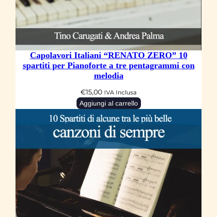
Capolavori Italiani “RENATO ZERO” 10
spartiti per Pianoforte a tre pentagrammi con
melodia
€
15,00
IVA Inclusa
Aggiungi al carrello