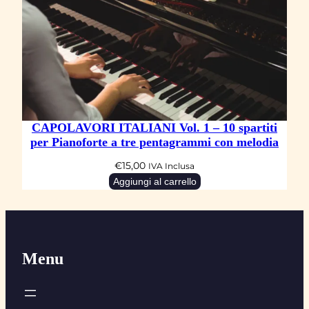
CAPOLAVORI ITALIANI Vol. 1 – 10 spartiti
per Pianoforte a tre pentagrammi con melodia
€
15,00
IVA Inclusa
Aggiungi al carrello
Menu