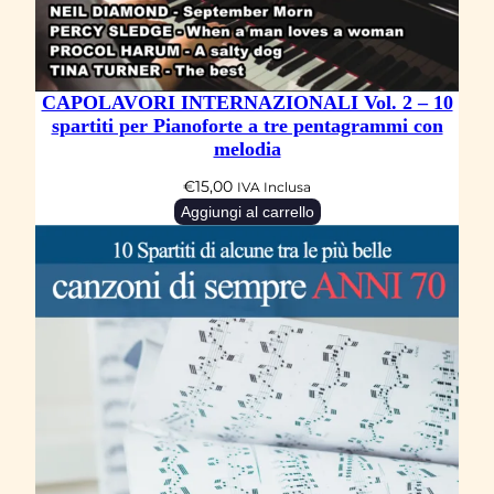
n
o
f
CAPOLAVORI INTERNAZIONALI Vol. 2 – 10
o
spartiti per Pianoforte a tre pentagrammi con
r
melodia
t
€
15,00
IVA Inclusa
e
Aggiungi al carrello
a
t
r
e
p
e
n
t
a