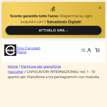
Vai
×
💰
al
Risparmia su ogni
Sconto garantito tutto l’anno:
contenuto
acquisto con il
!
Salvadanaio Digitale
ATTIVALO ORA
→
Tino Carugati
Piano
Home
/
Partiture per pianoforte
(raccolte)
/ CAPOLAVORI INTERNAZIONALI Vol. 1 – 10
spartiti per Pianoforte a tre pentagrammi con melodia