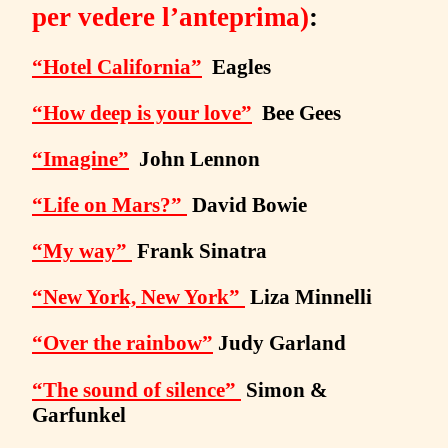
per vedere l’anteprima)
:
R
N
“Hotel California”
Eagles
A
Z
“How deep is your love”
Bee Gees
I
O
“Imagine”
John Lennon
N
“Life on Mars?”
David Bowie
A
L
“My way”
Frank Sinatra
I
“New York, New York”
Liza Minnelli
V
o
“Over the rainbow”
Judy Garland
l
.
“The sound of silence”
Simon &
1
Garfunkel
–