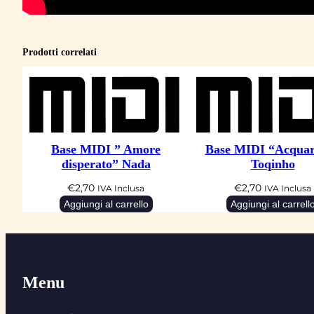
Prodotti correlati
Base MIDI ” Amore
Base MIDI “Acquar
disperato” Nada
Toqinho
€
2,70
€
2,70
IVA Inclusa
IVA Inclusa
Aggiungi al carrello
Aggiungi al carrell
Menu