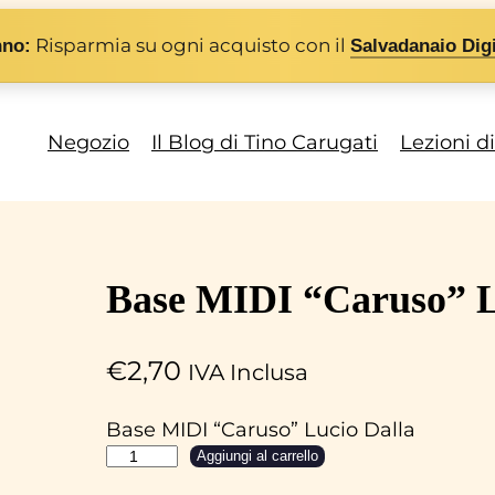
Risparmia su ogni acquisto con il
nno:
Salvadanaio Digi
Negozio
Il Blog di Tino Carugati
Lezioni d
Base MIDI “Caruso” L
€
2,70
IVA Inclusa
Base MIDI “Caruso” Lucio Dalla
B
Aggiungi al carrello
a