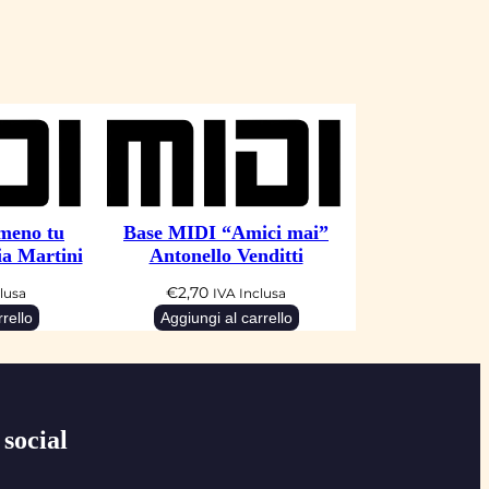
meno tu
Base MIDI “Amici mai”
ia Martini
Antonello Venditti
€
2,70
lusa
IVA Inclusa
rello
Aggiungi al carrello
 social