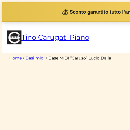
Vai
💰
Sconto garantito tutto l’a
al
contenuto
Tino Carugati Piano
Home
/
Basi midi
/ Base MIDI “Caruso” Lucio Dalla