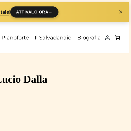
×
!
tale
ATTIVALO ORA
→
i Pianoforte
Il Salvadanaio
Biografia
ucio Dalla