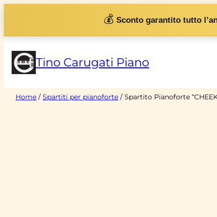
Vai
💰
Sconto garantito tutto l’a
al
contenuto
Tino Carugati Piano
Home
/
Spartiti per pianoforte
/ Spartito Pianoforte “CHEE