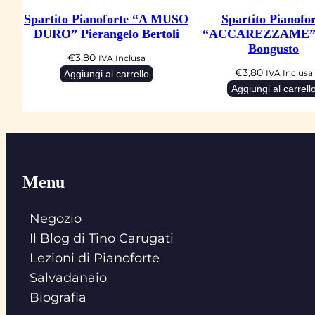
Spartito Pianoforte “A MUSO
Spartito Pianofor
DURO” Pierangelo Bertoli
“ACCAREZZAME” 
Bongusto
€
3,80
IVA Inclusa
€
3,80
Aggiungi al carrello
IVA Inclusa
Aggiungi al carrell
Menu
Negozio
Il Blog di Tino Carugati
Lezioni di Pianoforte
Salvadanaio
Biografia