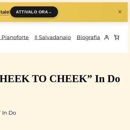
×
!
tale
ATTIVALO ORA
→
i Pianoforte
Il Salvadanaio
Biografia
 “CHEEK TO CHEEK” In Do
 In Do