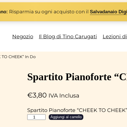
Risparmia su ogni acquisto con il
nno:
Salvadanaio Digi
Negozio
Il Blog di Tino Carugati
Lezioni d
K TO CHEEK” In Do
Spartito Pianoforte
€
3,80
IVA Inclusa
Spartito Pianoforte “CHEEK TO CHEEK”
S
Aggiungi al carrello
p