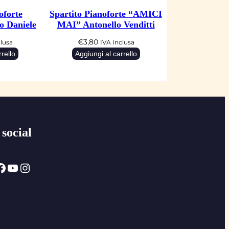
oforte
Spartito Pianoforte “AMICI
 Daniele
MAI” Antonello Venditti
€
3,80
clusa
IVA Inclusa
rello
Aggiungi al carrello
 social
ok
YouTube
Instagram