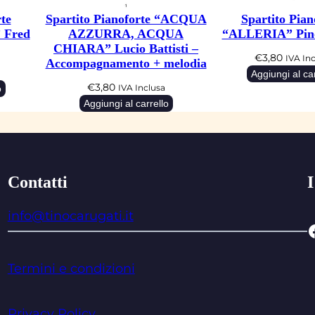
te
Spartito Pianoforte “ACQUA
Spartito Pian
Fred
AZZURRA, ACQUA
“ALLERIA” Pino
CHIARA” Lucio Battisti –
€
3,80
IVA In
Accompagnamento + melodia
Aggiungi al car
€
3,80
o
IVA Inclusa
Aggiungi al carrello
Contatti
I
info@tinocarugati.it
Facebo
Termini e condizioni
Privacy Policy