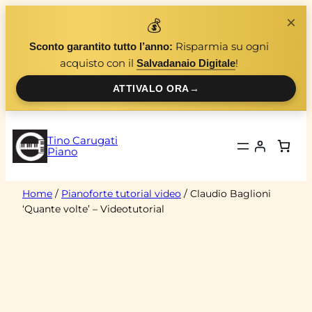
Vai
×
💰
al
Risparmia su ogni
Sconto garantito tutto l’anno:
contenuto
acquisto con il
!
Salvadanaio Digitale
ATTIVALO ORA
→
Tino Carugati
Piano
Home
/
Pianoforte tutorial video
/ Claudio Baglioni
‘Quante volte’ – Videotutorial