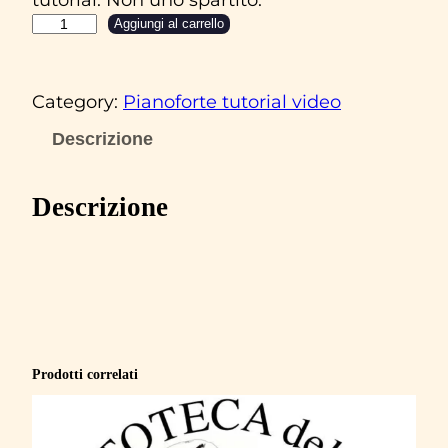
C
Aggiungi al carrello
l
a
Category:
Pianoforte tutorial video
u
d
Descrizione
i
o
Descrizione
B
a
g
l
i
o
Prodotti correlati
n
i
‘