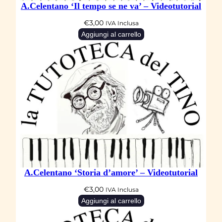
A.Celentano ‘Il tempo se ne va’ – Videotutorial
t
€
3,00
IVA Inclusa
à
Aggiungi al carrello
A.Celentano ‘Storia d’amore’ – Videotutorial
€
3,00
IVA Inclusa
Aggiungi al carrello