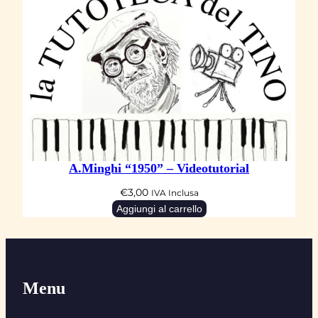
A.Minghi “1950” – Videotutorial
€
3,00
IVA Inclusa
Aggiungi al carrello
Menu