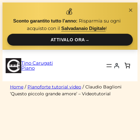
Vai
×
💰
al
Risparmia su ogni
Sconto garantito tutto l’anno:
contenuto
acquisto con il
!
Salvadanaio Digitale
ATTIVALO ORA
→
Tino Carugati
Piano
Home
/
Pianoforte tutorial video
/ Claudio Baglioni
‘Questo piccolo grande amore’ – Videotutorial