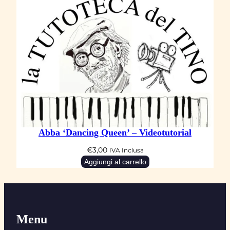
Abba ‘Dancing Queen’ – Videotutorial
€
3,00
IVA Inclusa
Aggiungi al carrello
Menu