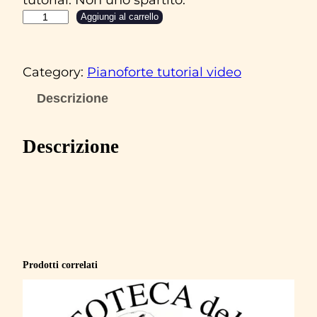
C
Aggiungi al carrello
l
a
Category:
Pianoforte tutorial video
u
d
Descrizione
i
o
Descrizione
B
a
g
l
i
o
Prodotti correlati
n
i
‘