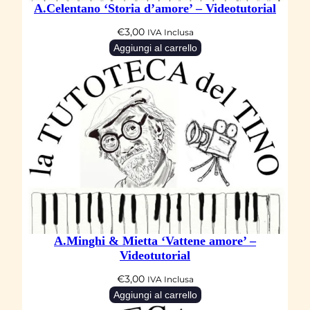
A.Celentano ‘Storia d’amore’ – Videotutorial
u
€
3,00
IVA Inclusa
t
Aggiungi al carrello
o
r
i
a
l
q
u
a
n
t
A.Minghi & Mietta ‘Vattene amore’ –
i
Videotutorial
t
€
3,00
IVA Inclusa
à
Aggiungi al carrello