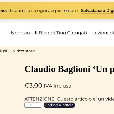
Risparmia su ogni acquisto con il
nno:
Salvadanaio Digi
Negozio
Il Blog di Tino Carugati
Lezioni d
i più’ – Videotutorial
Claudio Baglioni ‘Un p
€
3,00
IVA Inclusa
ATTENZIONE: Questo articolo e’ un video
C
Aggiungi al carrello
l