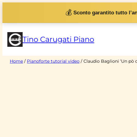
Vai
💰
Sconto garantito tutto l’a
al
contenuto
Tino Carugati Piano
Home
/
Pianoforte tutorial video
/ Claudio Baglioni ‘Un pò d