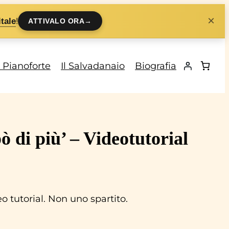
×
!
tale
ATTIVALO ORA
→
i Pianoforte
Il Salvadanaio
Biografia
ò di più’ – Videotutorial
 tutorial. Non uno spartito.