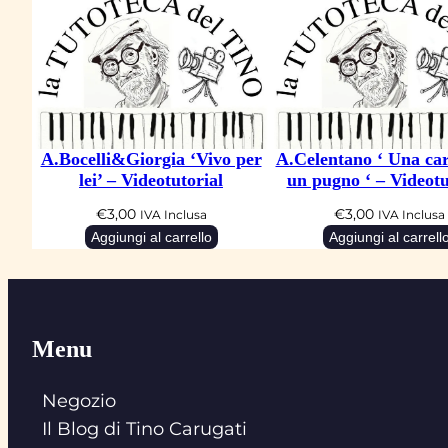
A.Bocelli&Giorgia ‘Vivo per
A.Celentano ‘ Una car
lei’ – Videotutorial
un pugno ‘ – Videotu
€
3,00
€
3,00
IVA Inclusa
IVA Inclusa
Aggiungi al carrello
Aggiungi al carrell
Menu
Negozio
Il Blog di Tino Carugati