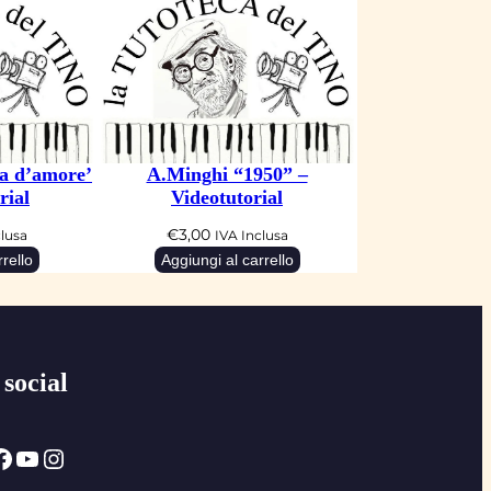
ia d’amore’
A.Minghi “1950” –
rial
Videotutorial
€
3,00
clusa
IVA Inclusa
rello
Aggiungi al carrello
 social
ok
YouTube
Instagram