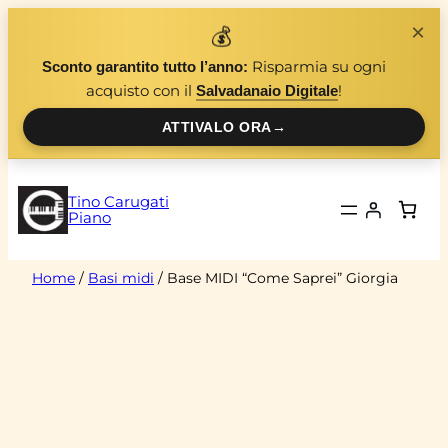
Vai
×
💰
al
Risparmia su ogni
Sconto garantito tutto l’anno:
contenuto
acquisto con il
!
Salvadanaio Digitale
ATTIVALO ORA
→
Tino Carugati
Piano
Home
/
Basi midi
/ Base MIDI “Come Saprei” Giorgia