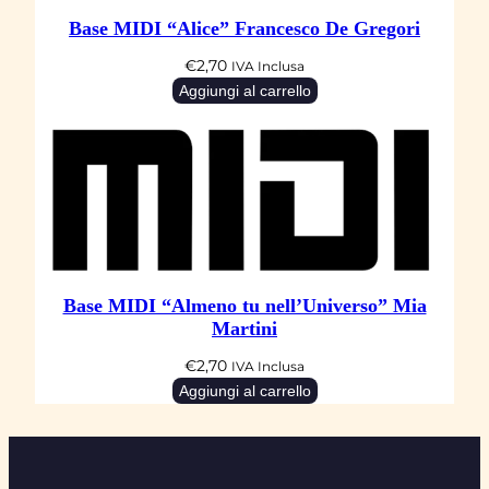
Base MIDI “Alice” Francesco De Gregori
€
2,70
IVA Inclusa
Aggiungi al carrello
Base MIDI “Almeno tu nell’Universo” Mia
Martini
€
2,70
IVA Inclusa
Aggiungi al carrello