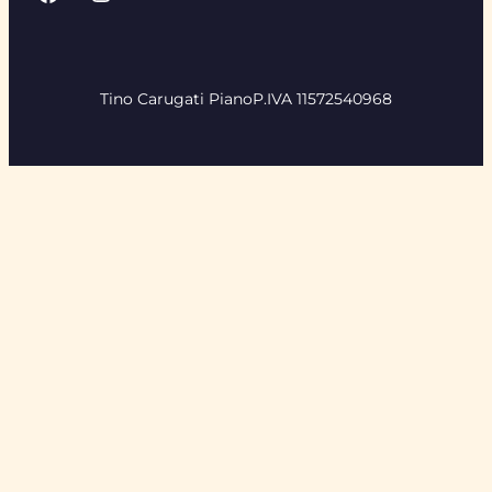
Tino Carugati Piano
P.IVA 11572540968