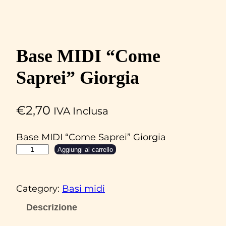
Base MIDI “Come
Saprei” Giorgia
€
2,70
IVA Inclusa
Base MIDI “Come Saprei” Giorgia
B
Aggiungi al carrello
a
s
Category:
Basi midi
e
M
Descrizione
I