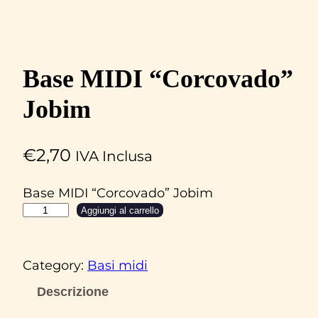
Base MIDI “Corcovado”
Jobim
€
2,70
IVA Inclusa
Base MIDI “Corcovado” Jobim
B
Aggiungi al carrello
a
s
Category:
Basi midi
e
M
Descrizione
I