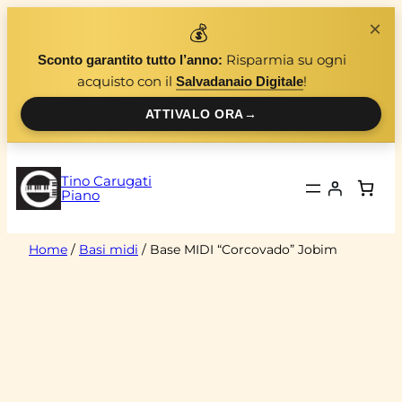
Vai
×
💰
al
Risparmia su ogni
Sconto garantito tutto l’anno:
contenuto
acquisto con il
!
Salvadanaio Digitale
ATTIVALO ORA
→
Tino Carugati
Piano
Home
/
Basi midi
/ Base MIDI “Corcovado” Jobim