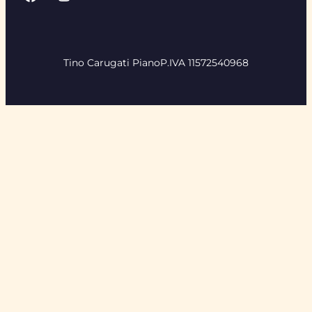
Tino Carugati Piano
P.IVA 11572540968