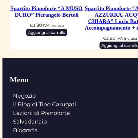
Spartito Pianoforte “A MUSO
Spartito Pianoforte
DURO” Pierangelo Bertoli
AZZURRA, ACQ
CHIARA” Lucio Batt
€
3,80
IVA Inclusa
Accompagnamento + 
Aggiungi al carrello
€
3,80
IVA Inclusa
Aggiungi al carrell
Menu
Negozio
Il Blog di Tino Carugati
Lezioni di Pianoforte
Salvadanaio
Biografia