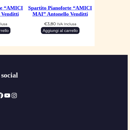
rte “AMICI
Spartito Pianoforte “AMICI
Venditti
MAI” Antonello Venditti
€
3,80
clusa
IVA Inclusa
rello
Aggiungi al carrello
 social
ok
YouTube
Instagram