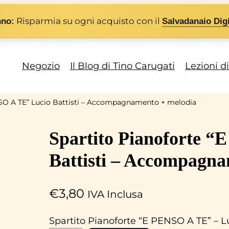
Risparmia su ogni acquisto con il
nno:
Salvadanaio Digi
Negozio
Il Blog di Tino Carugati
Lezioni d
NSO A TE” Lucio Battisti – Accompagnamento + melodia
Spartito Pianoforte 
Battisti – Accompagna
€
3,80
IVA Inclusa
Spartito Pianoforte “E PENSO A TE” – L