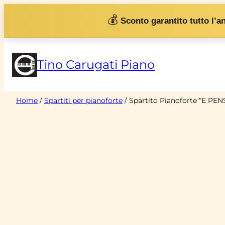
Vai
💰
Sconto garantito tutto l’a
al
contenuto
Tino Carugati Piano
Home
/
Spartiti per pianoforte
/ Spartito Pianoforte “E PE