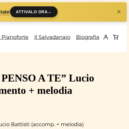
×
!
tale
ATTIVALO ORA
→
i Pianoforte
Il Salvadanaio
Biografia
“E PENSO A TE” Lucio
mento + melodia
ucio Battisti (accomp. + melodia)