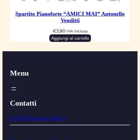
Spartito Pianoforte “AMICI MAI” Antonello
Venditti
€
3,80
IVA Inclusa
Aggiungi al carrello
Menu
Contatti
info@tinocarugati.it