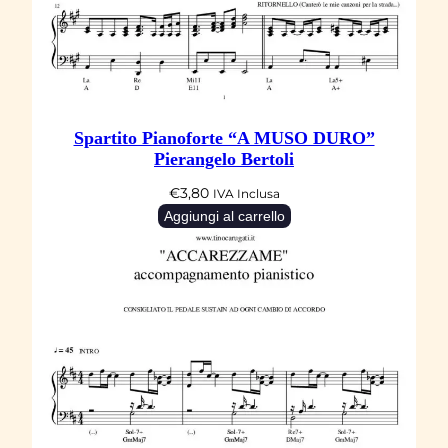
n
i
–
A
c
Spartito Pianoforte “A MUSO DURO”
c
Pierangelo Bertoli
o
€
3,80
IVA Inclusa
m
Aggiungi al carrello
p
a
g
n
a
m
e
n