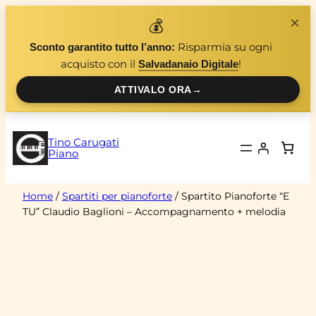
Vai
×
💰
al
Risparmia su ogni
Sconto garantito tutto l’anno:
contenuto
acquisto con il
!
Salvadanaio Digitale
ATTIVALO ORA
→
Tino Carugati
Piano
Home
/
Spartiti per pianoforte
/ Spartito Pianoforte “E
TU” Claudio Baglioni – Accompagnamento + melodia