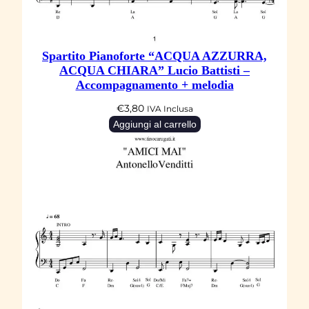
Spartito Pianoforte “ACQUA AZZURRA,
ACQUA CHIARA” Lucio Battisti –
Accompagnamento + melodia
€
3,80
IVA Inclusa
Aggiungi al carrello