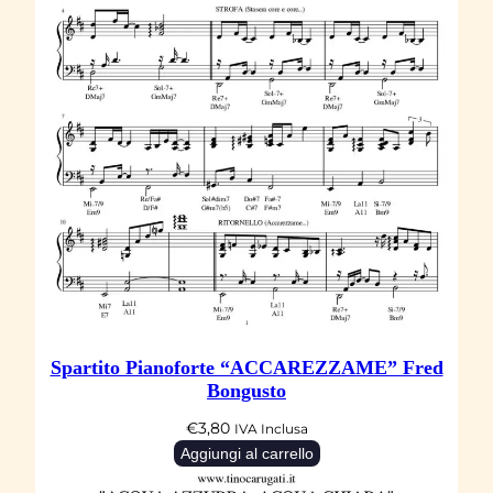
t
o
+
m
e
l
o
d
i
a
q
u
Spartito Pianoforte “ACCAREZZAME” Fred
Bongusto
a
n
€
3,80
IVA Inclusa
t
Aggiungi al carrello
i