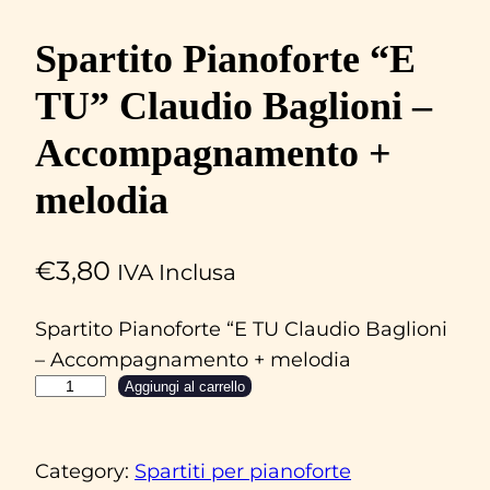
Spartito Pianoforte “E
TU” Claudio Baglioni –
Accompagnamento +
melodia
€
3,80
IVA Inclusa
Spartito Pianoforte “E TU Claudio Baglioni
– Accompagnamento + melodia
S
Aggiungi al carrello
p
a
Category:
Spartiti per pianoforte
r