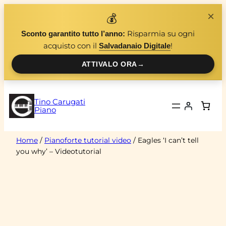
Vai
×
💰
al
Risparmia su ogni
Sconto garantito tutto l’anno:
contenuto
acquisto con il
!
Salvadanaio Digitale
ATTIVALO ORA
→
Tino Carugati
Piano
Home
/
Pianoforte tutorial video
/ Eagles ‘I can’t tell
you why’ – Videotutorial