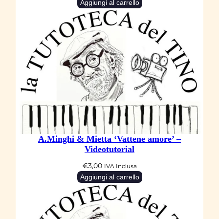
Aggiungi al carrello
A.Minghi & Mietta ‘Vattene amore’ –
Videotutorial
€
3,00
IVA Inclusa
Aggiungi al carrello