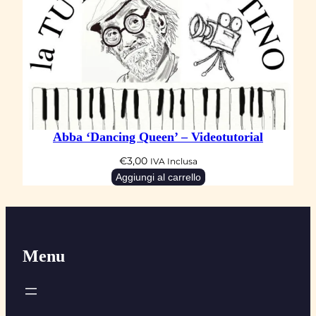
Abba ‘Dancing Queen’ – Videotutorial
€
3,00
IVA Inclusa
Aggiungi al carrello
Menu