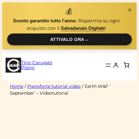
Vai
×
💰
al
Risparmia su ogni
Sconto garantito tutto l’anno:
contenuto
acquisto con il
!
Salvadanaio Digitale
ATTIVALO ORA
→
Tino Carugati
Piano
Home
/
Pianoforte tutorial video
/ Earth W&F ‘
September’ – Videotutorial