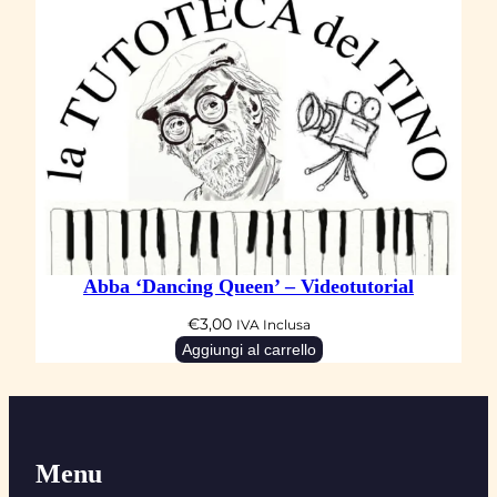
Abba ‘Dancing Queen’ – Videotutorial
€
3,00
IVA Inclusa
Aggiungi al carrello
Menu