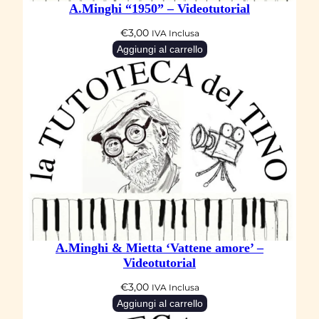
A.Minghi “1950” – Videotutorial
€
3,00
IVA Inclusa
Aggiungi al carrello
A.Minghi & Mietta ‘Vattene amore’ –
Videotutorial
€
3,00
IVA Inclusa
Aggiungi al carrello