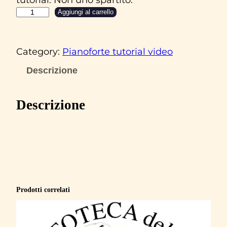
E
Aggiungi al carrello
a
r
Category:
Pianoforte tutorial video
t
h
Descrizione
W
&
Descrizione
F
‘
S
e
p
t
Prodotti correlati
e
m
b