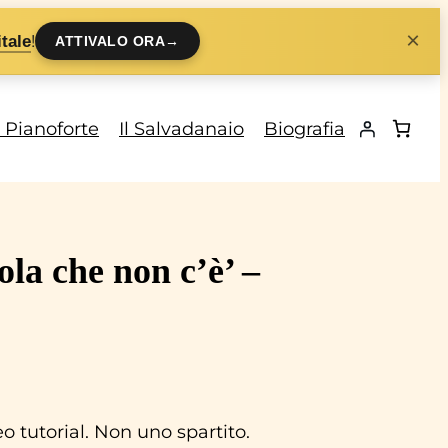
×
!
tale
ATTIVALO ORA
→
i Pianoforte
Il Salvadanaio
Biografia
la che non c’è’ –
 tutorial. Non uno spartito.