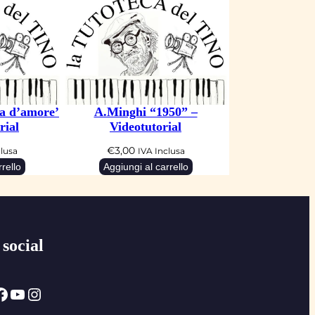
ia d’amore’
A.Minghi “1950” –
rial
Videotutorial
€
3,00
clusa
IVA Inclusa
rello
Aggiungi al carrello
 social
ok
YouTube
Instagram