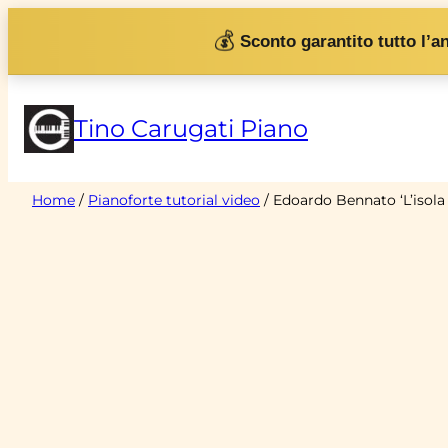
Vai
💰
Sconto garantito tutto l’a
al
contenuto
Tino Carugati Piano
Home
/
Pianoforte tutorial video
/ Edoardo Bennato ‘L’isola 