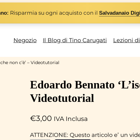
Risparmia su ogni acquisto con il
nno:
Salvadanaio Digi
Negozio
Il Blog di Tino Carugati
Lezioni d
che non c’è’ – Videotutorial
Edoardo Bennato ‘L’iso
Videotutorial
€
3,00
IVA Inclusa
ATTENZIONE: Questo articolo e’ un video