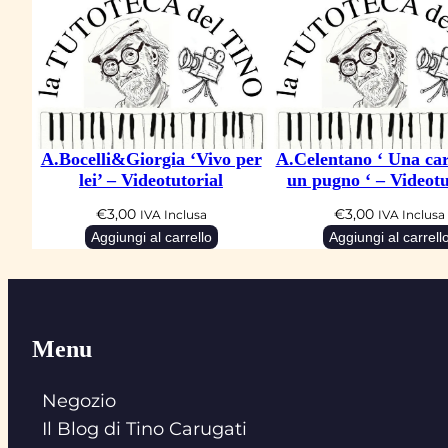
A.Bocelli&Giorgia ‘Vivo per
A.Celentano ‘ Una car
lei’ – Videotutorial
un pugno ‘ – Videotu
€
3,00
€
3,00
IVA Inclusa
IVA Inclusa
Aggiungi al carrello
Aggiungi al carrell
Menu
Negozio
Il Blog di Tino Carugati