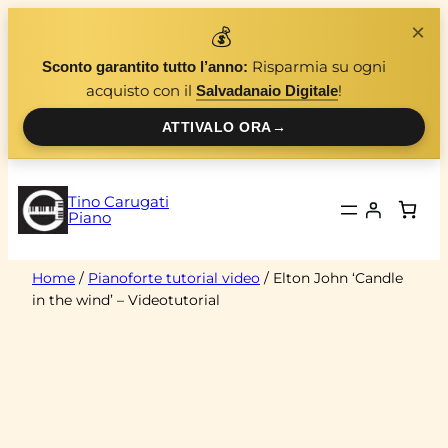
Vai
×
💰
al
Risparmia su ogni
Sconto garantito tutto l’anno:
contenuto
acquisto con il
!
Salvadanaio Digitale
ATTIVALO ORA
→
Tino Carugati
Piano
Home
/
Pianoforte tutorial video
/ Elton John ‘Candle
in the wind’ – Videotutorial