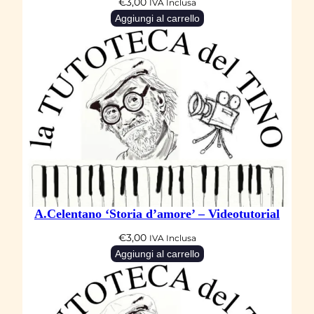
€
3,00
IVA Inclusa
Aggiungi al carrello
A.Celentano ‘Storia d’amore’ – Videotutorial
€
3,00
IVA Inclusa
Aggiungi al carrello