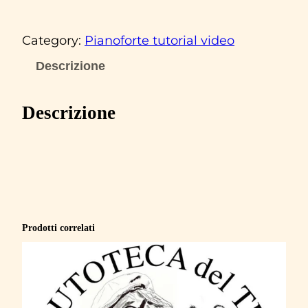
l
t
Category:
Pianoforte tutorial video
o
n
Descrizione
J
o
Descrizione
h
n
‘
C
a
n
Prodotti correlati
d
l
e
i