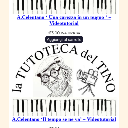
u
t
A.Celentano ‘ Una carezza in un pugno ‘ –
o
Videotutorial
r
€
3,00
IVA Inclusa
i
Aggiungi al carrello
a
l
q
u
a
n
t
i
t
à
A.Celentano ‘Il tempo se ne va’ – Videotutorial