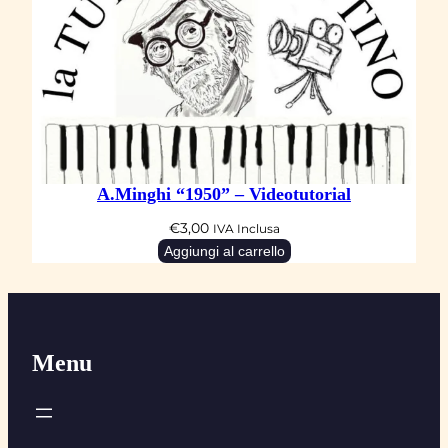
A.Minghi “1950” – Videotutorial
€
3,00
IVA Inclusa
Aggiungi al carrello
Menu