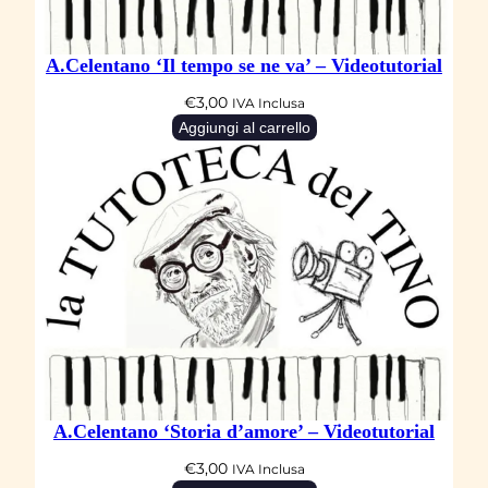
t
u
A.Celentano ‘Il tempo se ne va’ – Videotutorial
t
€
3,00
o
IVA Inclusa
Aggiungi al carrello
r
i
a
l
q
u
a
n
t
i
A.Celentano ‘Storia d’amore’ – Videotutorial
t
à
€
3,00
IVA Inclusa