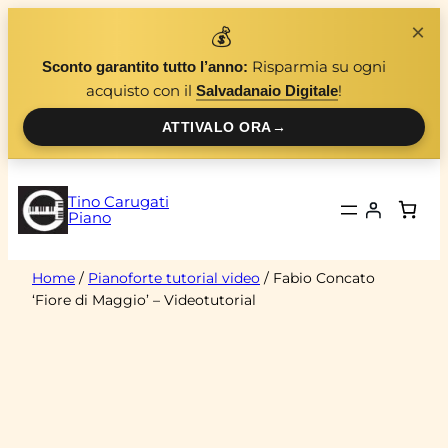
Vai
×
💰
al
Risparmia su ogni
Sconto garantito tutto l’anno:
contenuto
acquisto con il
!
Salvadanaio Digitale
ATTIVALO ORA
→
Tino Carugati
Piano
Home
/
Pianoforte tutorial video
/ Fabio Concato
‘Fiore di Maggio’ – Videotutorial