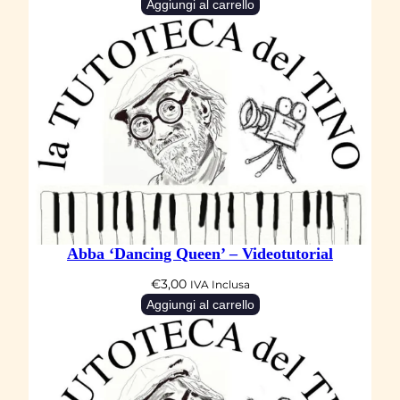
Aggiungi al carrello
Abba ‘Dancing Queen’ – Videotutorial
€
3,00
IVA Inclusa
Aggiungi al carrello