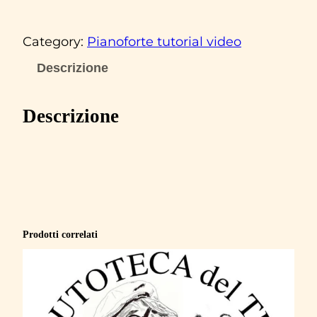
a
b
Category:
Pianoforte tutorial video
i
o
Descrizione
C
o
Descrizione
n
c
a
t
o
‘
Prodotti correlati
F
i
o
r