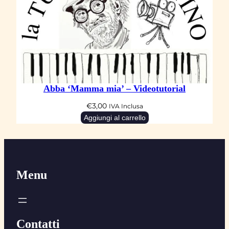
Abba ‘Mamma mia’ – Videotutorial
€
3,00
IVA Inclusa
Aggiungi al carrello
Menu
Contatti