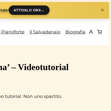
×
!
tale
ATTIVALO ORA
→
i Pianoforte
Il Salvadanaio
Biografia
a’ – Videotutorial
 tutorial. Non uno spartito.