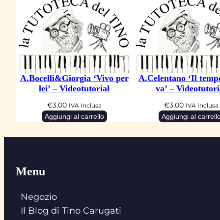
A.Bocelli&Giorgia ‘Vivo per
A.Celentano ‘Il temp
lei’ – Videotutorial
va’ – Videotutori
€
3,00
€
3,00
IVA Inclusa
IVA Inclusa
Aggiungi al carrello
Aggiungi al carrell
Menu
Negozio
Il Blog di Tino Carugati