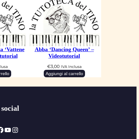
a ‘Vattene
Abba ‘Dancing Queen’ –
tutorial
Videotutorial
€
3,00
clusa
IVA Inclusa
rello
Aggiungi al carrello
 social
ok
YouTube
Instagram