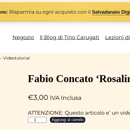
Risparmia su ogni acquisto con il
nno:
Salvadanaio Digi
Negozio
Il Blog di Tino Carugati
Lezioni d
– Videotutorial
Fabio Concato ‘Rosalin
€
3,00
IVA Inclusa
ATTENZIONE: Questo articolo e’ un video
F
Aggiungi al carrello
a