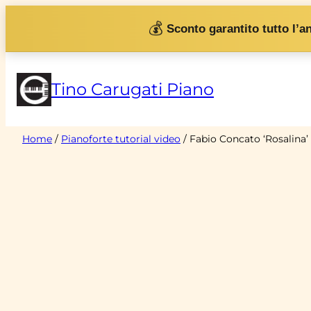
Vai
💰
Sconto garantito tutto l’a
al
contenuto
Tino Carugati Piano
Home
/
Pianoforte tutorial video
/ Fabio Concato ‘Rosalina’ 