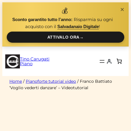
Vai
×
💰
al
Risparmia su ogni
Sconto garantito tutto l’anno:
contenuto
acquisto con il
!
Salvadanaio Digitale
ATTIVALO ORA
→
Tino Carugati
Piano
Home
/
Pianoforte tutorial video
/ Franco Battiato
‘Voglio vederti danzare’ – Videotutorial