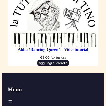
Abba ‘Dancing Queen’ – Videotutorial
€
3,00
IVA Inclusa
Aggiungi al carrello
Menu