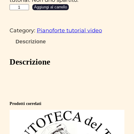
F
Aggiungi al carrello
r
a
Category:
Pianoforte tutorial video
n
c
Descrizione
o
B
Descrizione
a
t
t
i
a
Prodotti correlati
t
o
‘
V