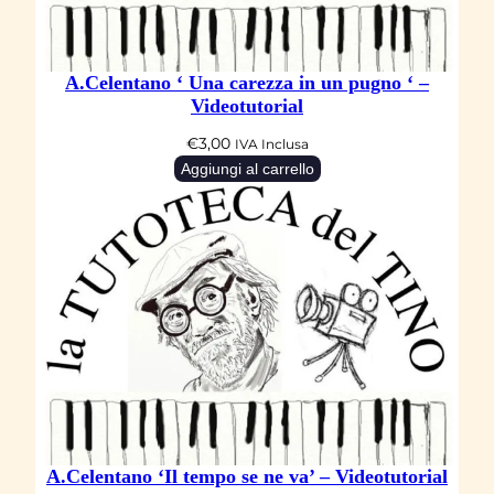
a
r
A.Celentano ‘ Una carezza in un pugno ‘ –
e
Videotutorial
’
€
3,00
IVA Inclusa
–
Aggiungi al carrello
V
i
d
e
o
t
u
t
o
r
A.Celentano ‘Il tempo se ne va’ – Videotutorial
i