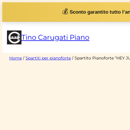
Vai
💰
Sconto garantito tutto l’a
al
contenuto
Tino Carugati Piano
Home
/
Spartiti per pianoforte
/ Spartito Pianoforte “HEY J