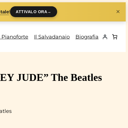
×
!
tale
ATTIVALO ORA
→
i Pianoforte
Il Salvadanaio
Biografia
“HEY JUDE” The Beatles
atles