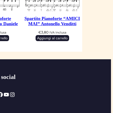
oforte
Spartito Pianoforte “AMICI
 Daniele
MAI” Antonello Venditti
€
3,80
clusa
IVA Inclusa
rello
Aggiungi al carrello
 social
ok
YouTube
Instagram