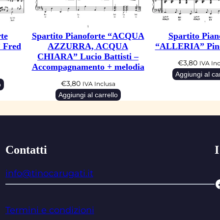
te
Spartito Pianoforte “ACQUA
Spartito Pian
Fred
AZZURRA, ACQUA
“ALLERIA” Pino
CHIARA” Lucio Battisti –
€
3,80
IVA In
Accompagnamento + melodia
Aggiungi al car
€
3,80
o
IVA Inclusa
Aggiungi al carrello
Contatti
I
info@tinocarugati.it
Facebo
Termini e condizioni