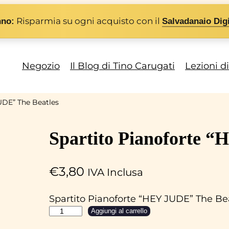
Risparmia su ogni acquisto con il
nno:
Salvadanaio Digi
Negozio
Il Blog di Tino Carugati
Lezioni d
UDE” The Beatles
Spartito Pianoforte 
€
3,80
IVA Inclusa
Spartito Pianoforte “HEY JUDE” The Be
S
Aggiungi al carrello
p