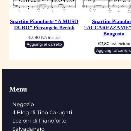
Spartito Pianoforte “A MUSO
Spartito Pianofor
DURO” Pierangelo Bertoli
“ACCAREZZAME” 
Bongusto
€
3,80
IVA Inclusa
€
3,80
Aggiungi al carrello
IVA Inclusa
Aggiungi al carrell
Menu
Negozio
Il Blog di Tino Carugati
Lezioni di Pianoforte
Salvadanaio