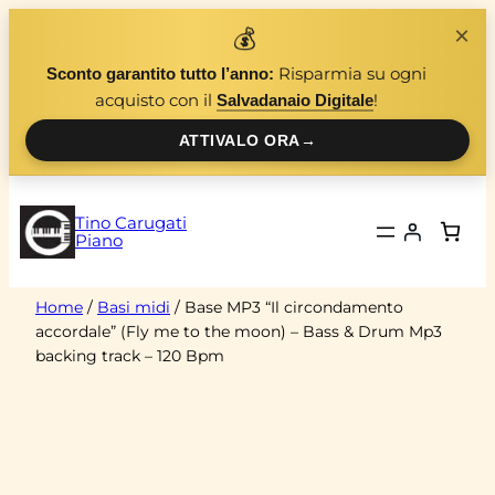
Vai
×
💰
al
Risparmia su ogni
Sconto garantito tutto l’anno:
contenuto
acquisto con il
!
Salvadanaio Digitale
ATTIVALO ORA
→
Tino Carugati
Piano
Home
/
Basi midi
/ Base MP3 “Il circondamento
accordale” (Fly me to the moon) – Bass & Drum Mp3
backing track – 120 Bpm