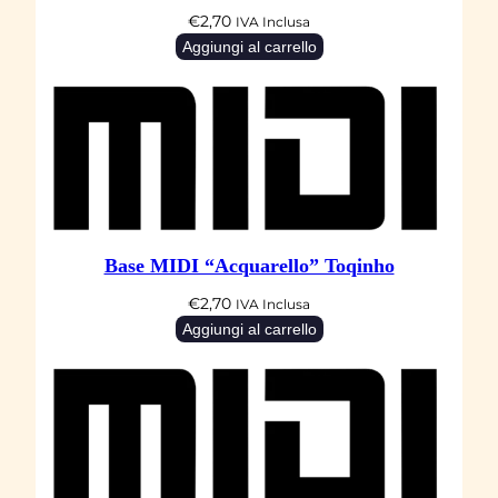
d
€
2,70
IVA Inclusa
a
Aggiungi al carrello
l
e
"
(
F
l
y
Base MIDI “Acquarello” Toqinho
m
€
2,70
IVA Inclusa
e
Aggiungi al carrello
t
o
t
h
e