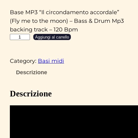
Base MP3 “Il circondamento accordale”
(Fly me to the moon) – Bass & Drum Mp3
backing track – 120 Bpm
B
Aggiungi al carrello
a
s
Category:
Basi midi
e
M
Descrizione
P
3
Descrizione
"
I
l
c
i