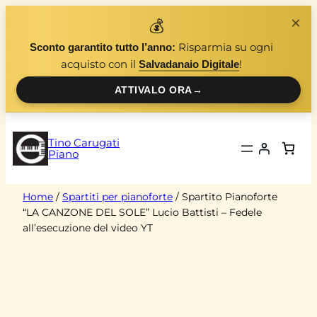
Vai
×
💰
al
Risparmia su ogni
Sconto garantito tutto l’anno:
contenuto
acquisto con il
!
Salvadanaio Digitale
ATTIVALO ORA
→
Tino Carugati
Piano
Home
/
Spartiti per pianoforte
/ Spartito Pianoforte
“LA CANZONE DEL SOLE” Lucio Battisti – Fedele
all’esecuzione del video YT