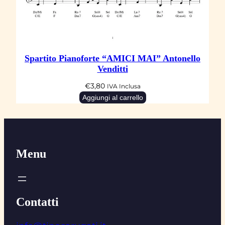
Spartito Pianoforte “AMICI MAI” Antonello
Venditti
€
3,80
IVA Inclusa
Aggiungi al carrello
Menu
Contatti