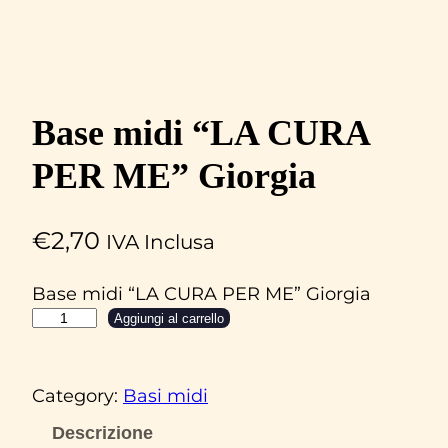
Base midi “LA CURA
PER ME” Giorgia
€
2,70
IVA Inclusa
Base midi “LA CURA PER ME” Giorgia
B
Aggiungi al carrello
a
s
Category:
Basi midi
e
m
Descrizione