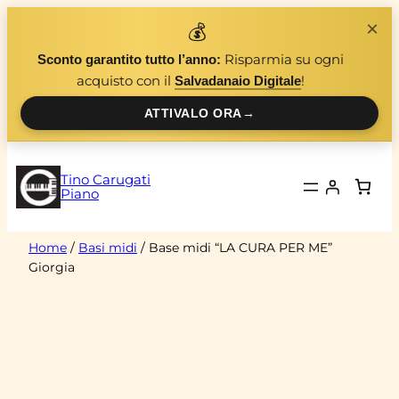
Vai
×
💰
al
Risparmia su ogni
Sconto garantito tutto l’anno:
contenuto
acquisto con il
!
Salvadanaio Digitale
ATTIVALO ORA
→
Tino Carugati
Piano
Home
/
Basi midi
/ Base midi “LA CURA PER ME”
Giorgia