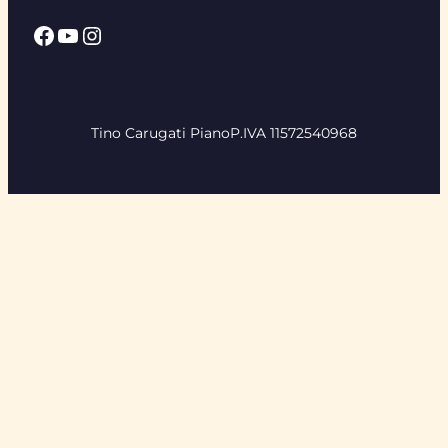
Facebook
YouTube
Instagram
Tino Carugati Piano
P.IVA 11572540968