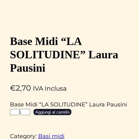
Base Midi “LA
SOLITUDINE” Laura
Pausini
€
2,70
IVA Inclusa
Base Midi “LA SOLITUDINE” Laura Pausini
B
Aggiungi al carrello
a
s
Category:
Basi midi