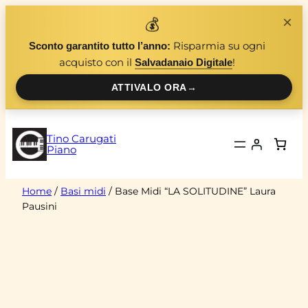
Vai
×
💰
al
Risparmia su ogni
Sconto garantito tutto l’anno:
contenuto
acquisto con il
!
Salvadanaio Digitale
ATTIVALO ORA
→
Tino Carugati
Piano
Home
/
Basi midi
/ Base Midi “LA SOLITUDINE” Laura
Pausini