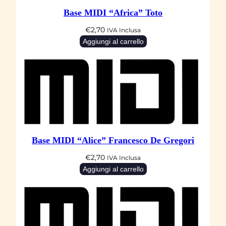
u
Base MIDI “Africa” Toto
a
n
€
2,70
IVA Inclusa
t
Aggiungi al carrello
i
t
à
Base MIDI “Alice” Francesco De Gregori
€
2,70
IVA Inclusa
Aggiungi al carrello