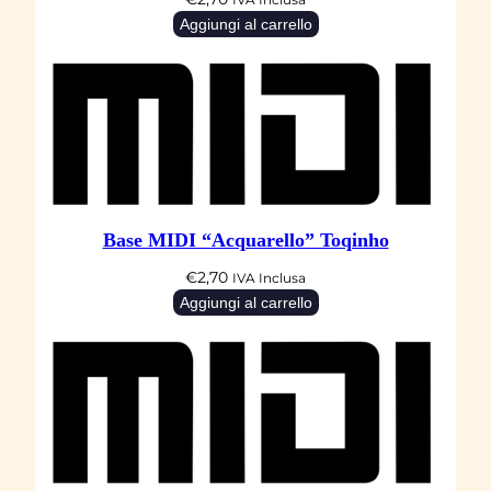
N
IVA Inclusa
Aggiungi al carrello
E
"
L
a
u
r
a
Base MIDI “Acquarello” Toqinho
P
a
€
2,70
IVA Inclusa
Aggiungi al carrello
u
s
i
n
i
q