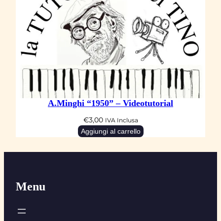
A.Minghi “1950” – Videotutorial
€
3,00
IVA Inclusa
Aggiungi al carrello
Menu