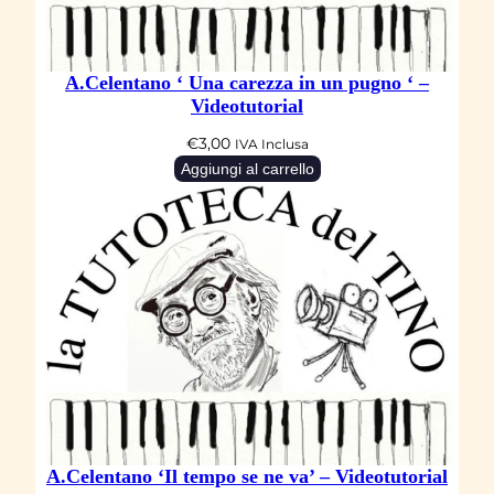
a
e
A.Celentano ‘ Una carezza in un pugno ‘ –
l
Videotutorial
s
€
3,00
IVA Inclusa
o
Aggiungi al carrello
l
’
–
V
i
d
e
o
t
u
A.Celentano ‘Il tempo se ne va’ – Videotutorial
t