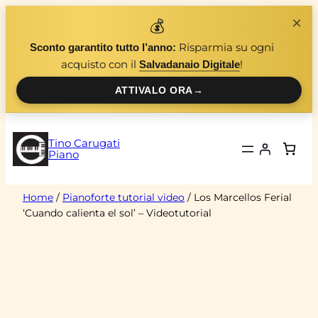
Vai
×
💰
al
Risparmia su ogni
Sconto garantito tutto l’anno:
contenuto
acquisto con il
!
Salvadanaio Digitale
ATTIVALO ORA
→
Tino Carugati
Piano
Home
/
Pianoforte tutorial video
/ Los Marcellos Ferial
‘Cuando calienta el sol’ – Videotutorial