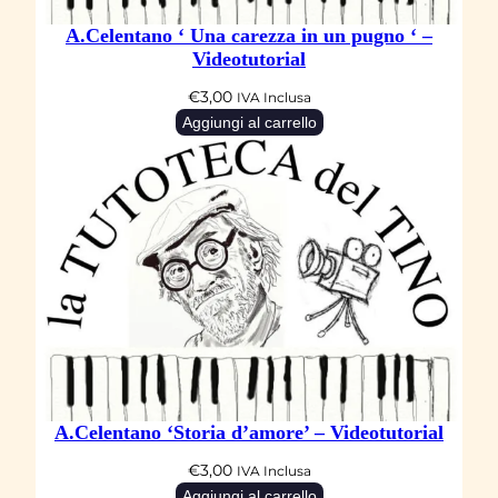
u
A.Celentano ‘ Una carezza in un pugno ‘ –
t
Videotutorial
o
€
3,00
IVA Inclusa
r
Aggiungi al carrello
i
a
l
q
u
a
n
t
i
t
A.Celentano ‘Storia d’amore’ – Videotutorial
à
€
3,00
IVA Inclusa
Aggiungi al carrello