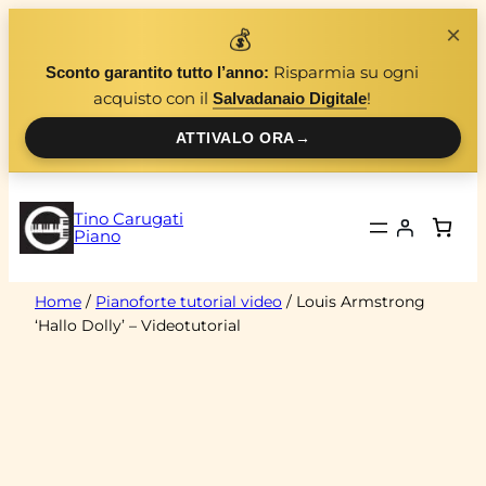
Vai
×
💰
al
Risparmia su ogni
Sconto garantito tutto l’anno:
contenuto
acquisto con il
!
Salvadanaio Digitale
ATTIVALO ORA
→
Tino Carugati
Piano
Home
/
Pianoforte tutorial video
/ Louis Armstrong
‘Hallo Dolly’ – Videotutorial