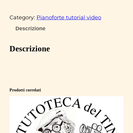
o
u
Category:
Pianoforte tutorial video
i
s
Descrizione
A
r
Descrizione
m
s
t
r
o
Prodotti correlati
n
g
‘
H
a