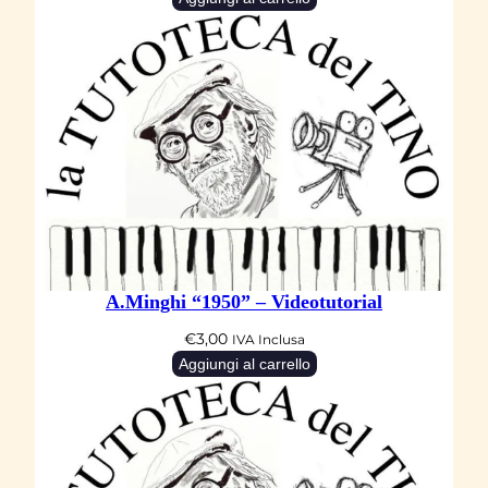
A.Minghi “1950” – Videotutorial
€
3,00
IVA Inclusa
Aggiungi al carrello