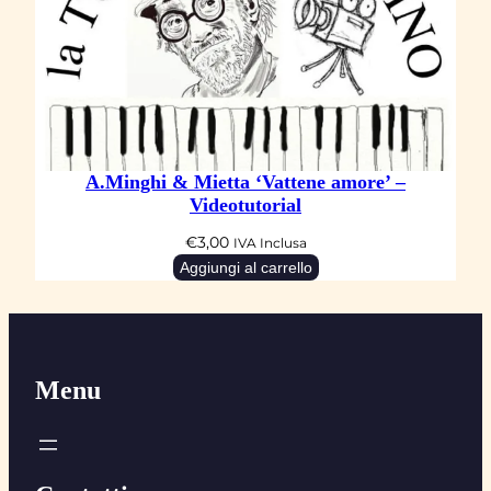
A.Minghi & Mietta ‘Vattene amore’ –
Videotutorial
€
3,00
IVA Inclusa
Aggiungi al carrello
Menu