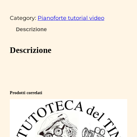
u
c
Category:
Pianoforte tutorial video
i
o
Descrizione
B
a
Descrizione
t
t
i
s
t
Prodotti correlati
i
‘
A
n
c