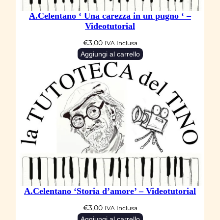
r
A.Celentano ‘ Una carezza in un pugno ‘ –
i
Videotutorial
a
€
3,00
IVA Inclusa
l
Aggiungi al carrello
q
u
a
n
t
i
t
à
A.Celentano ‘Storia d’amore’ – Videotutorial
€
3,00
IVA Inclusa
Aggiungi al carrello