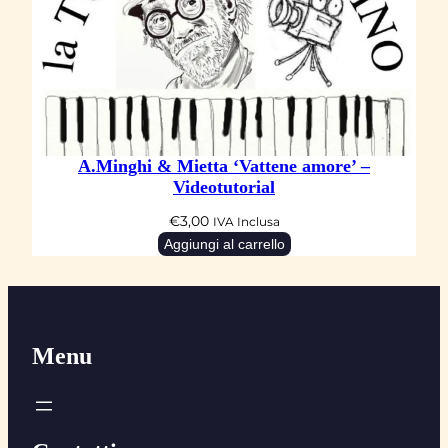
A.Minghi & Mietta ‘Vattene amore’ –
Videotutorial
€
3,00
IVA Inclusa
Aggiungi al carrello
Menu