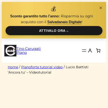
Vai
×
💰
al
Risparmia su ogni
Sconto garantito tutto l’anno:
contenuto
acquisto con il
!
Salvadanaio Digitale
ATTIVALO ORA
→
Tino Carugati
Piano
Home
/
Pianoforte tutorial video
/ Lucio Battisti
‘Ancora tu’ – Videotutorial