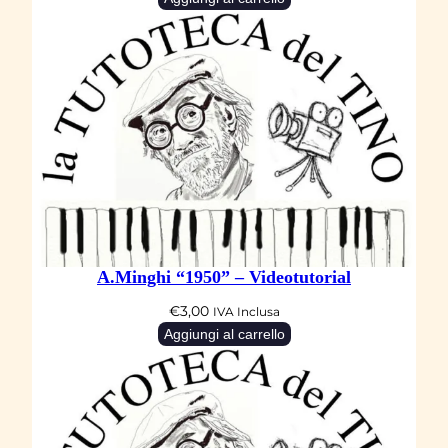
A.Minghi “1950” – Videotutorial
€
3,00
IVA Inclusa
Aggiungi al carrello