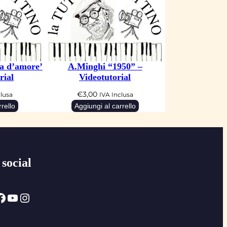
ia d’amore’
A.Minghi “1950” –
rial
Videotutorial
€
3,00
clusa
IVA Inclusa
rello
Aggiungi al carrello
 social
ok
YouTube
Instagram