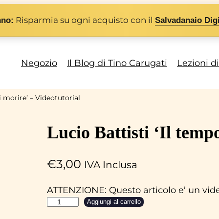
Risparmia su ogni acquisto con il
nno:
Salvadanaio Digi
Negozio
Il Blog di Tino Carugati
Lezioni d
i morire’ – Videotutorial
Lucio Battisti ‘Il temp
€
3,00
IVA Inclusa
ATTENZIONE: Questo articolo e’ un video
L
Aggiungi al carrello
u