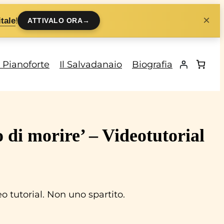
×
!
tale
ATTIVALO ORA
→
i Pianoforte
Il Salvadanaio
Biografia
o di morire’ – Videotutorial
 tutorial. Non uno spartito.