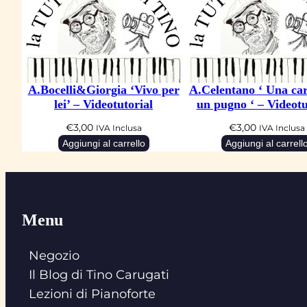
A.Bocelli&Giorgia ‘Vivo per
A.Celentano ‘ Una car
lei’ – Videotutorial
un pugno ‘ – Videotu
€
3,00
€
3,00
IVA Inclusa
IVA Inclusa
Aggiungi al carrello
Aggiungi al carrell
Menu
Negozio
Il Blog di Tino Carugati
Lezioni di Pianoforte