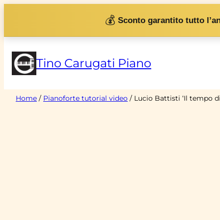
Vai
💰
Sconto garantito tutto l’a
al
contenuto
Tino Carugati Piano
Home
/
Pianoforte tutorial video
/ Lucio Battisti ‘Il tempo d