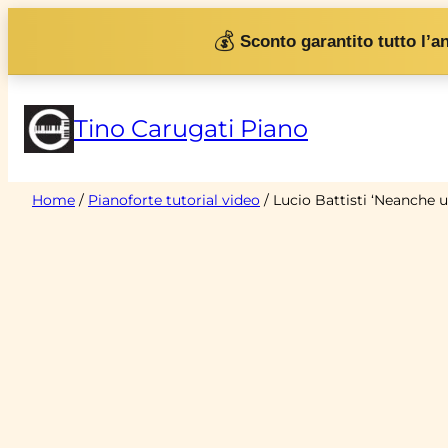
Vai
💰
Sconto garantito tutto l’a
al
contenuto
Tino Carugati Piano
Home
/
Pianoforte tutorial video
/ Lucio Battisti ‘Neanche 