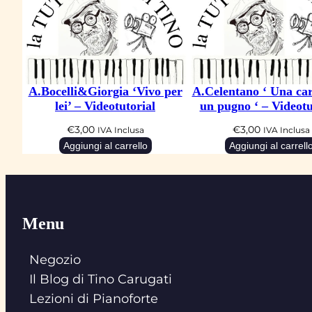
A.Bocelli&Giorgia ‘Vivo per
A.Celentano ‘ Una car
lei’ – Videotutorial
un pugno ‘ – Videotu
€
3,00
€
3,00
IVA Inclusa
IVA Inclusa
Aggiungi al carrello
Aggiungi al carrell
Menu
Negozio
Il Blog di Tino Carugati
Lezioni di Pianoforte