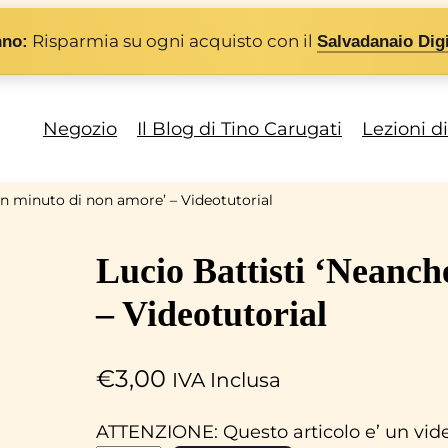
Risparmia su ogni acquisto con il
nno:
Salvadanaio Digi
Negozio
Il Blog di Tino Carugati
Lezioni d
un minuto di non amore’ – Videotutorial
Lucio Battisti ‘Neanch
– Videotutorial
€
3,00
IVA Inclusa
ATTENZIONE: Questo articolo e’ un video