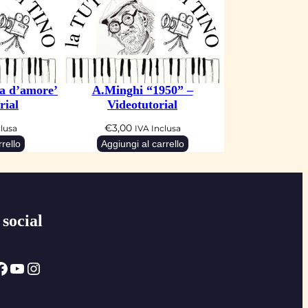
ia d’amore’
A.Minghi “1950” –
rial
Videotutorial
€
3,00
clusa
IVA Inclusa
rello
Aggiungi al carrello
 social
ok
YouTube
Instagram