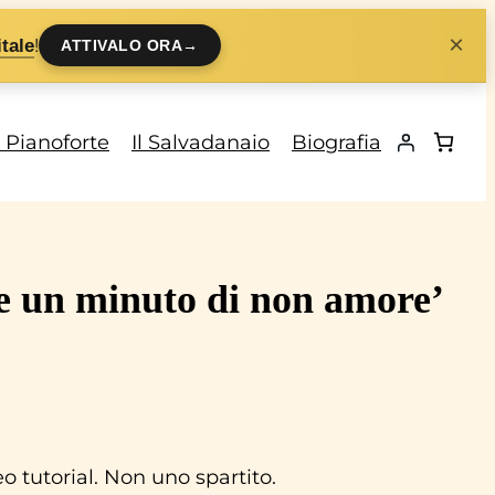
×
!
tale
ATTIVALO ORA
→
i Pianoforte
Il Salvadanaio
Biografia
e un minuto di non amore’
 tutorial. Non uno spartito.