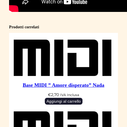
p
r
i
m
Prodotti correlati
a
v
e
r
a
"
L
Base MIDI ” Amore disperato” Nada
o
€
2,70
r
IVA Inclusa
Aggiungi al carrello
e
t
t