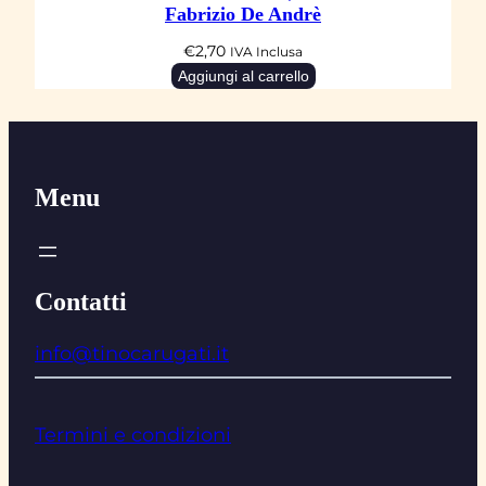
Fabrizio De Andrè
€
2,70
IVA Inclusa
Aggiungi al carrello
Menu
Contatti
info@tinocarugati.it
Termini e condizioni