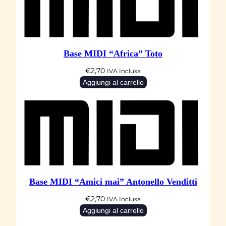
a
G
o
g
Base MIDI “Africa” Toto
g
i
€
2,70
IVA Inclusa
Aggiungi al carrello
q
u
a
n
t
i
t
Base MIDI “Amici mai” Antonello Venditti
à
€
2,70
IVA Inclusa
Aggiungi al carrello