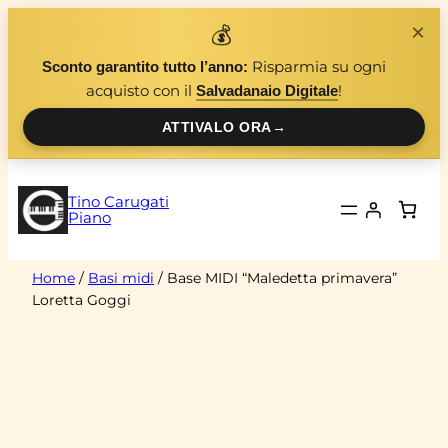
Vai
×
💰
al
Risparmia su ogni
Sconto garantito tutto l’anno:
contenuto
acquisto con il
!
Salvadanaio Digitale
ATTIVALO ORA
→
Tino Carugati
Piano
Home
/
Basi midi
/ Base MIDI “Maledetta primavera”
Loretta Goggi