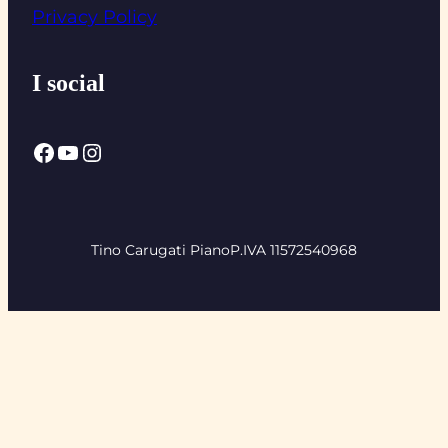
Privacy Policy
I social
Facebook
YouTube
Instagram
Tino Carugati Piano
P.IVA 11572540968