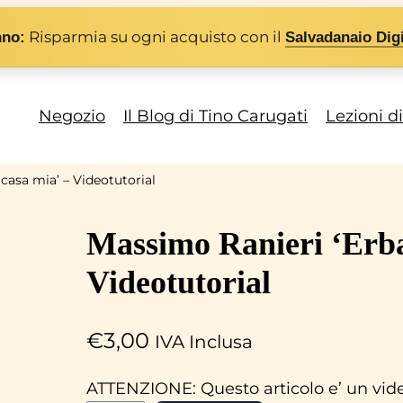
Risparmia su ogni acquisto con il
nno:
Salvadanaio Digi
Negozio
Il Blog di Tino Carugati
Lezioni d
casa mia’ – Videotutorial
Massimo Ranieri ‘Erba
Videotutorial
€
3,00
IVA Inclusa
ATTENZIONE: Questo articolo e’ un video