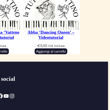
a ‘Vattene
Abba ‘Dancing Queen’ –
tutorial
Videotutorial
€
3,00
clusa
IVA Inclusa
rello
Aggiungi al carrello
 social
ok
YouTube
Instagram