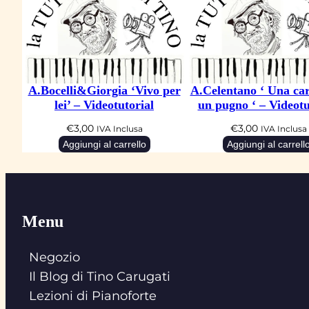
A.Bocelli&Giorgia ‘Vivo per
A.Celentano ‘ Una car
lei’ – Videotutorial
un pugno ‘ – Videotu
€
3,00
€
3,00
IVA Inclusa
IVA Inclusa
Aggiungi al carrello
Aggiungi al carrell
Menu
Negozio
Il Blog di Tino Carugati
Lezioni di Pianoforte