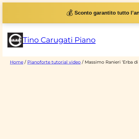
Vai
💰
Sconto garantito tutto l’a
al
contenuto
Tino Carugati Piano
Home
/
Pianoforte tutorial video
/ Massimo Ranieri ‘Erba di 