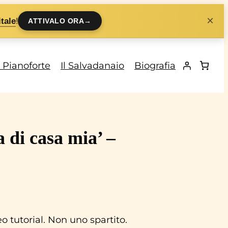
×
!
tale
ATTIVALO ORA
→
i Pianoforte
Il Salvadanaio
Biografia
 di casa mia’ –
 tutorial. Non uno spartito.