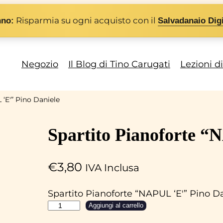
Risparmia su ogni acquisto con il
nno:
Salvadanaio Digi
Negozio
Il Blog di Tino Carugati
Lezioni d
 ‘E'” Pino Daniele
Spartito Pianoforte “
€
3,80
IVA Inclusa
Spartito Pianoforte “NAPUL ‘E'” Pino D
S
Aggiungi al carrello
p