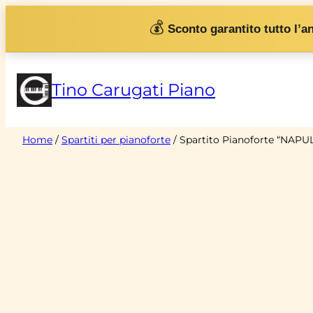
Vai
💰
Sconto garantito tutto l’a
al
contenuto
Tino Carugati Piano
Home
/
Spartiti per pianoforte
/ Spartito Pianoforte “NAPUL