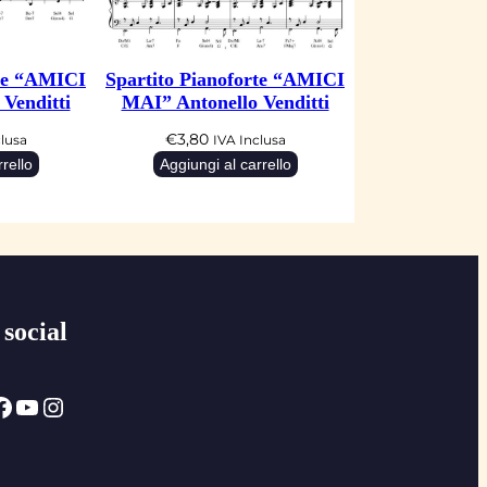
rte “AMICI
Spartito Pianoforte “AMICI
Venditti
MAI” Antonello Venditti
€
3,80
clusa
IVA Inclusa
rello
Aggiungi al carrello
 social
ok
YouTube
Instagram