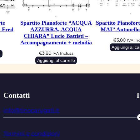
te
Spartito Pianoforte “ACQUA
Spartito Pianofo
Fred
AZZURRA, ACQUA
MAI” Antonello 
CHIARA” Lucio Battisti –
€
3,80
IVA In
Accompagnamento + melodia
Aggiungi al car
€
3,80
o
IVA Inclusa
Aggiungi al carrello
Contatti
I
info@tinocarugati.it
Facebo
Termini e condizioni