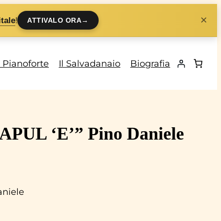
×
!
tale
ATTIVALO ORA
→
i Pianoforte
Il Salvadanaio
Biografia
NAPUL ‘E’” Pino Daniele
aniele