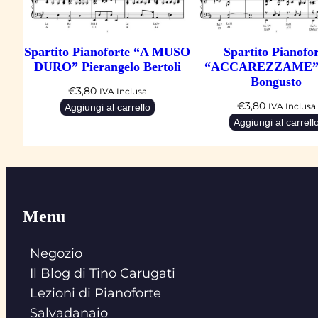
Spartito Pianoforte “A MUSO
Spartito Pianofor
DURO” Pierangelo Bertoli
“ACCAREZZAME” 
Bongusto
€
3,80
IVA Inclusa
€
3,80
Aggiungi al carrello
IVA Inclusa
Aggiungi al carrell
Menu
Negozio
Il Blog di Tino Carugati
Lezioni di Pianoforte
Salvadanaio