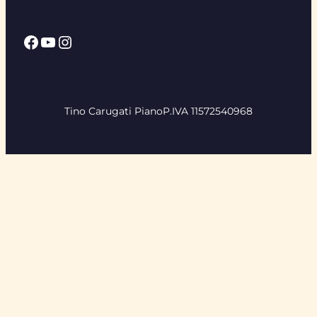
Facebook
YouTube
Instagram
Tino Carugati Piano
P.IVA 11572540968