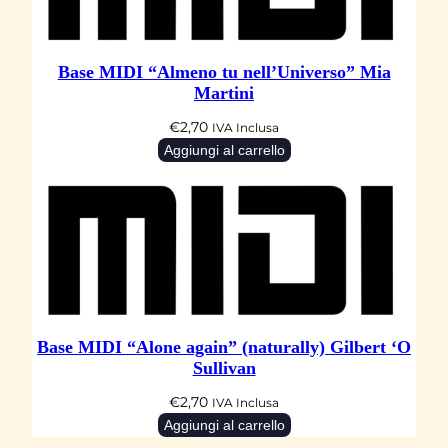
Base MIDI “Almeno tu nell’Universo” Mia
Martini
€
2,70
IVA Inclusa
Aggiungi al carrello
Base MIDI “Alone again” (naturally) Gilbert ‘O
Sullivan
€
2,70
IVA Inclusa
Aggiungi al carrello