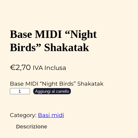
Base MIDI “Night
Birds” Shakatak
€
2,70
IVA Inclusa
Base MIDI “Night Birds” Shakatak
B
Aggiungi al carrello
a
s
Category:
Basi midi
e
M
Descrizione
I