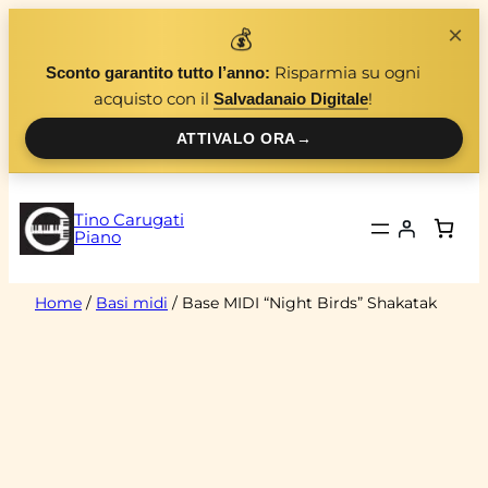
Vai
×
💰
al
Risparmia su ogni
Sconto garantito tutto l’anno:
contenuto
acquisto con il
!
Salvadanaio Digitale
ATTIVALO ORA
→
Tino Carugati
Piano
Home
/
Basi midi
/ Base MIDI “Night Birds” Shakatak