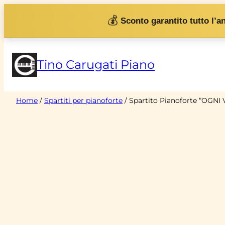
Vai
💰
Sconto garantito tutto l’a
al
contenuto
Tino Carugati Piano
Home
/
Spartiti per pianoforte
/ Spartito Pianoforte “OGNI 