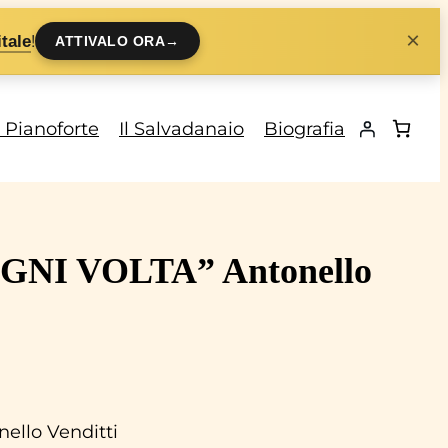
×
!
tale
ATTIVALO ORA
→
i Pianoforte
Il Salvadanaio
Biografia
“OGNI VOLTA” Antonello
ello Venditti