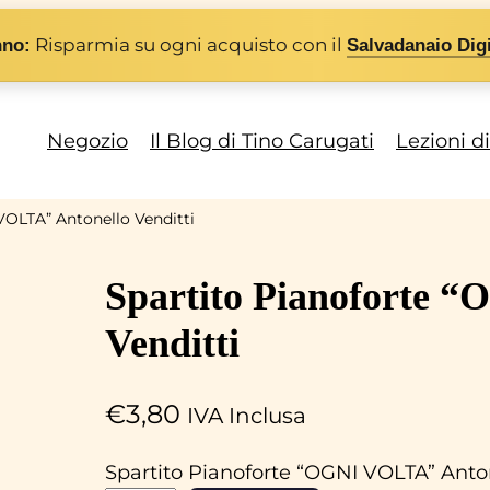
Risparmia su ogni acquisto con il
nno:
Salvadanaio Digi
Negozio
Il Blog di Tino Carugati
Lezioni d
VOLTA” Antonello Venditti
Spartito Pianoforte 
Venditti
€
3,80
IVA Inclusa
Spartito Pianoforte “OGNI VOLTA” Anton