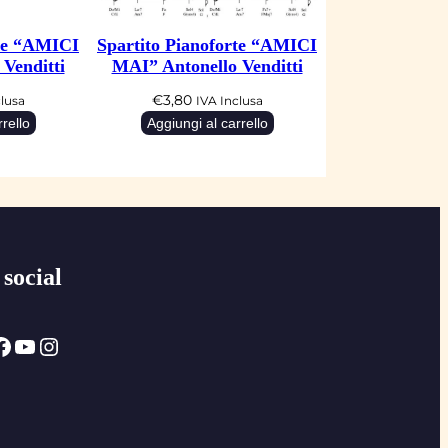
rte “AMICI
Spartito Pianoforte “AMICI
Venditti
MAI” Antonello Venditti
€
3,80
clusa
IVA Inclusa
rello
Aggiungi al carrello
 social
ok
YouTube
Instagram