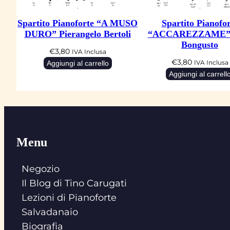
Spartito Pianoforte “A MUSO
Spartito Pianofor
DURO” Pierangelo Bertoli
“ACCAREZZAME” 
Bongusto
€
3,80
IVA Inclusa
€
3,80
Aggiungi al carrello
IVA Inclusa
Aggiungi al carrell
Menu
Negozio
Il Blog di Tino Carugati
Lezioni di Pianoforte
Salvadanaio
Biografia