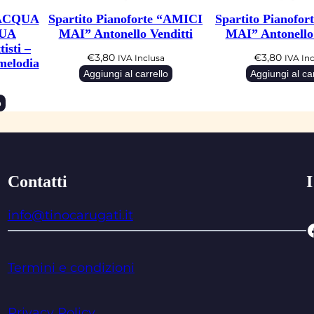
 “ACQUA
Spartito Pianoforte “AMICI
Spartito Pianofo
UA
MAI” Antonello Venditti
MAI” Antonello 
isti –
€
3,80
€
3,80
IVA Inclusa
IVA In
melodia
Aggiungi al carrello
Aggiungi al car
o
Contatti
I
info@tinocarugati.it
Facebo
Termini e condizioni
Privacy Policy