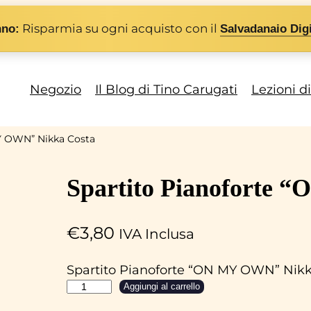
Risparmia su ogni acquisto con il
nno:
Salvadanaio Digi
Negozio
Il Blog di Tino Carugati
Lezioni d
MY OWN” Nikka Costa
Spartito Pianoforte
€
3,80
IVA Inclusa
Spartito Pianoforte “ON MY OWN” Nik
S
Aggiungi al carrello
p