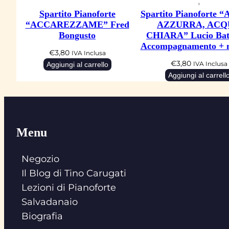
Spartito Pianoforte
Spartito Pianoforte
“ACCAREZZAME” Fred
AZZURRA, ACQ
Bongusto
CHIARA” Lucio Batt
Accompagnamento + 
€
3,80
IVA Inclusa
€
3,80
Aggiungi al carrello
IVA Inclusa
Aggiungi al carrell
Menu
Negozio
Il Blog di Tino Carugati
Lezioni di Pianoforte
Salvadanaio
Biografia