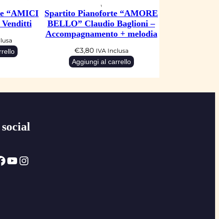
rte “AMICI
Spartito Pianoforte “AMORE
Venditti
BELLO” Claudio Baglioni –
Accompagnamento + melodia
clusa
€
3,80
rello
IVA Inclusa
Aggiungi al carrello
 social
ok
YouTube
Instagram