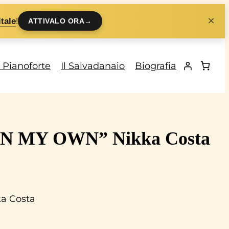
×
!
tale
ATTIVALO ORA
→
i Pianoforte
Il Salvadanaio
Biografia
 “ON MY OWN” Nikka Costa
ka Costa