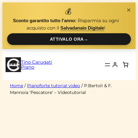
Vai
×
💰
al
Risparmia su ogni
Sconto garantito tutto l’anno:
contenuto
acquisto con il
!
Salvadanaio Digitale
ATTIVALO ORA
→
Tino Carugati
Piano
Home
/
Pianoforte tutorial video
/ P.Bertoli & F.
Mannoia ‘Pescatore’ – Videotutorial