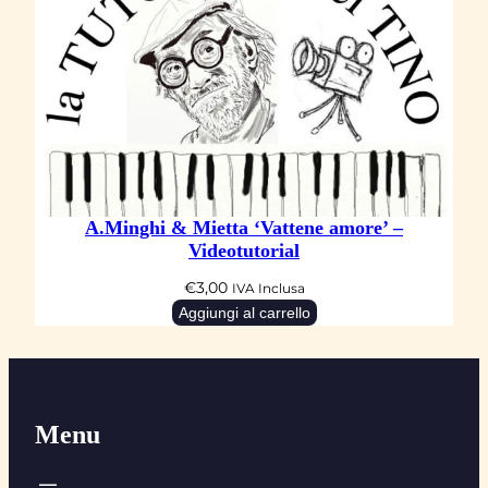
A.Minghi & Mietta ‘Vattene amore’ –
Videotutorial
€
3,00
IVA Inclusa
Aggiungi al carrello
Menu