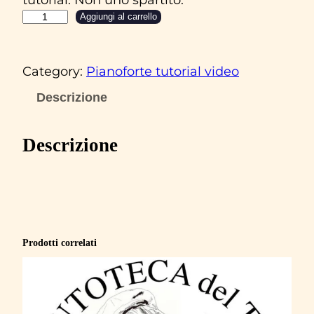
P
Aggiungi al carrello
.
B
Category:
Pianoforte tutorial video
e
r
Descrizione
t
o
Descrizione
l
i
&
F
.
Prodotti correlati
M
a
n
n