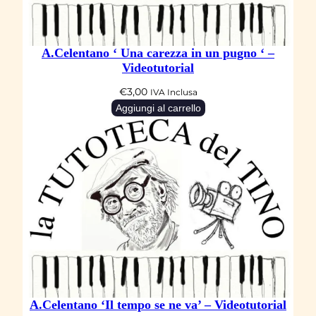
i
d
A.Celentano ‘ Una carezza in un pugno ‘ –
e
Videotutorial
o
€
3,00
IVA Inclusa
t
Aggiungi al carrello
u
t
o
r
i
a
l
q
u
a
A.Celentano ‘Il tempo se ne va’ – Videotutorial
n